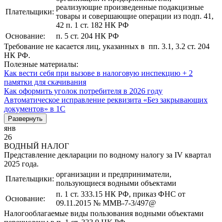
реализующие произведенные подакцизные
Плательщики:
товары и совершающие операции из подп. 41,
42 п. 1 ст. 182 НК РФ
Основание:
п. 5 ст. 204 НК РФ
Требование не касается лиц, указанных в пп. 3.1, 3.2 ст. 204
НК РФ.
Полезные материалы:
Как вести себя при вызове в налоговую инспекцию + 2
памятки для скачивания
Как оформить уголок потребителя в 2026 году
Автоматическое исправление реквизита «Без закрывающих
документов» в 1С
Развернуть
янв
26
ВОДНЫЙ НАЛОГ
Представление декларации по водному налогу за IV квартал
2025 года.
организации и предприниматели,
Плательщики:
пользующиеся водными объектами
п. 1 ст. 333.15 НК РФ, приказ ФНС от
Основание:
09.11.2015 № ММВ-7-3/497@
Налогооблагаемые виды пользования водными объектами