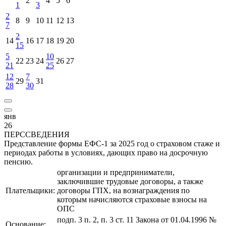
2
4
5
6
1
3
2
8
9
10
11
12
13
7
2
14
16
17
18
19
20
15
5
10
22
23
24
26
27
21
25
12
7
29
31
28
30
янв
26
ПЕРССВЕДЕНИЯ
Представление формы ЕФС-1 за 2025 год о страховом стаже и
периодах работы в условиях, дающих право на досрочную
пенсию.
организации и предприниматели,
заключившие трудовые договоры, а также
Плательщики:
договоры ГПХ, на вознаграждения по
которым начисляются страховые взносы на
ОПС
подп. 3 п. 2, п. 3 ст. 11 Закона от 01.04.1996 №
Основание: