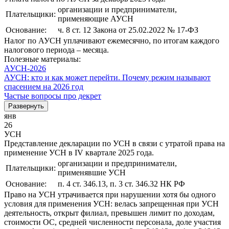
организации и предприниматели,
Плательщики:
применяющие АУСН
Основание:
ч. 8 ст. 12 Закона от 25.02.2022 № 17-ФЗ
Налог по АУСН уплачивают ежемесячно, по итогам каждого
налогового периода – месяца.
Полезные материалы:
АУСН-2026
АУСН: кто и как может перейти. Почему режим называют
спасением на 2026 год
Частые вопросы про декрет
Развернуть
янв
26
УСН
Представление декларации по УСН в связи с утратой права на
применение УСН в IV квартале 2025 года.
организации и предприниматели,
Плательщики:
применявшие УСН
Основание:
п. 4 ст. 346.13, п. 3 ст. 346.32 НК РФ
Право на УСН утрачивается при нарушении хотя бы одного
условия для применения УСН: велась запрещенная при УСН
деятельность, открыт филиал, превышен лимит по доходам,
стоимости ОС, средней численности персонала, доле участия