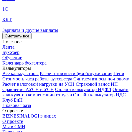
1С
ККТ
Зарплата и другие выплаты
Смотреть все
Полезное
Лента
БухУбер
Обучение
Календарь бухгалтера
Калькуляторы
Все калькуляторы
Расчет стоимости бухобслуживания
Пени
Стоимость часа работы аутсорсера
Считаем взносы по-новому
Расчет налоговой нагрузки на УСН
Страховой взнос ИП
Сравнения АУСН и УСН
Онлайн калькулятор НДФЛ
Онлайн
калькулятор компенсации отпуска
Онлайн калькулятор НДС
Клуб БиН
Правовая база
О проекте
BIZNESINALOGI в лицах
О проекте
Мы в СМИ
Контакты