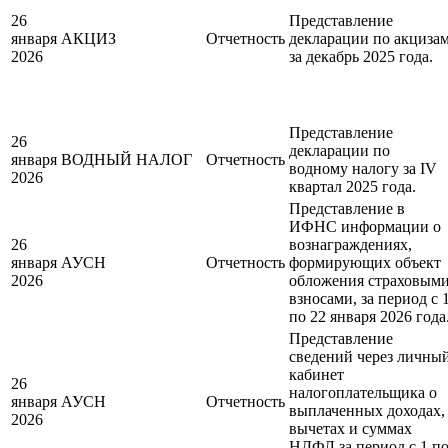
26
Представление
января
АКЦИЗ
Отчетность
декларации по акциза
2026
за декабрь 2025 года.
Представление
26
декларации по
января
ВОДНЫЙ НАЛОГ
Отчетность
водному налогу за IV
2026
квартал 2025 года.
Представление в
ИФНС информации о
26
вознаграждениях,
января
АУСН
Отчетность
формирующих объект
2026
обложения страховым
взносами, за период с 
по 22 января 2026 года
Представление
сведений через личны
кабинет
26
налогоплательщика о
января
АУСН
Отчетность
выплаченных доходах,
2026
вычетах и суммах
НДФЛ за период с 1 п