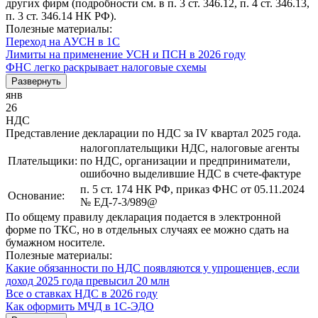
других фирм (подробности см. в п. 3 ст. 346.12, п. 4 ст. 346.13,
п. 3 ст. 346.14 НК РФ).
Полезные материалы:
Переход на АУСН в 1С
Лимиты на применение УСН и ПСН в 2026 году
ФНС легко раскрывает налоговые схемы
Развернуть
янв
26
НДС
Представление декларации по НДС за IV квартал 2025 года.
налогоплательщики НДС, налоговые агенты
Плательщики:
по НДС, организации и предприниматели,
ошибочно выделившие НДС в счете-фактуре
п. 5 ст. 174 НК РФ, приказ ФНС от 05.11.2024
Основание:
№ ЕД-7-3/989@
По общему правилу декларация подается в электронной
форме по ТКС, но в отдельных случаях ее можно сдать на
бумажном носителе.
Полезные материалы:
Какие обязанности по НДС появляются у упрощенцев, если
доход 2025 года превысил 20 млн
Все о ставках НДС в 2026 году
Как оформить МЧД в 1С-ЭДО