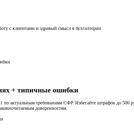
ту с клиентами и здравый смысл в бухгалтерии
шибки
циях + типичные ошибки
по актуальным требованиям СФР. Избегайте штрафов до 500 руб
 машиночитаемым доверенностям.