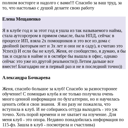
полном восторге и надолго с вами!!! Спасибо за ваш труд, за
то, что настолько с душой делаете свою работу
Елена Мещаненко
Я в клубе год и за этот год я ушла из так называемого найма,
стала аутсорсером в прямом смысле, была НПД, сейчас в
процессе ИП, взяла 2х помощников и это все из дома с
двойней (которым нет и 3х лет и они не в саду), я считаю это
Успех)) И если бы не клуб, Женя, ее сообщество, я думаю, я бы
так и сидела в найме и в октябре бы вышла в офис, однако
сейчас это уже из другой реальности)) Летим дальше все
вместе! Благодарю не в первый раз и не в последний точно))
Александра Бочкарева
Женя, спасибо большое за клуб! Спасибо за разносторонее
обучение! С помощью клуба я не только получила очень
много ценной информации по бухгалтерии, но и научилась
ценить себя и свои знания. Я ни разу не пожалела, что
вступила в клуб. И не собираюсь оттуда выходить - это уж
точно. Хоть порой времени и не хватает на изучение. Для
меня клуб - это опора. Недавно понадобилась информация по
115-фз. Зашла в клуб - посмотрела и счастлива)