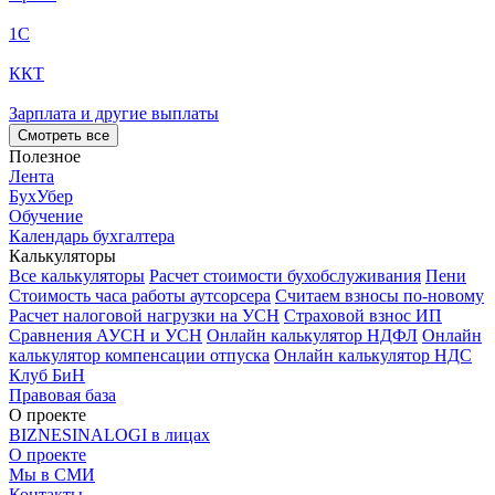
1С
ККТ
Зарплата и другие выплаты
Смотреть все
Полезное
Лента
БухУбер
Обучение
Календарь бухгалтера
Калькуляторы
Все калькуляторы
Расчет стоимости бухобслуживания
Пени
Стоимость часа работы аутсорсера
Считаем взносы по-новому
Расчет налоговой нагрузки на УСН
Страховой взнос ИП
Сравнения АУСН и УСН
Онлайн калькулятор НДФЛ
Онлайн
калькулятор компенсации отпуска
Онлайн калькулятор НДС
Клуб БиН
Правовая база
О проекте
BIZNESINALOGI в лицах
О проекте
Мы в СМИ
Контакты