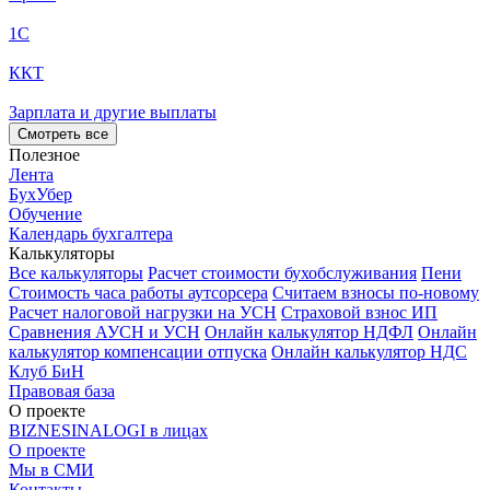
1С
ККТ
Зарплата и другие выплаты
Смотреть все
Полезное
Лента
БухУбер
Обучение
Календарь бухгалтера
Калькуляторы
Все калькуляторы
Расчет стоимости бухобслуживания
Пени
Стоимость часа работы аутсорсера
Считаем взносы по-новому
Расчет налоговой нагрузки на УСН
Страховой взнос ИП
Сравнения АУСН и УСН
Онлайн калькулятор НДФЛ
Онлайн
калькулятор компенсации отпуска
Онлайн калькулятор НДС
Клуб БиН
Правовая база
О проекте
BIZNESINALOGI в лицах
О проекте
Мы в СМИ
Контакты