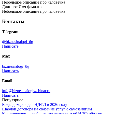
Небольшое описание про человечка
Длинное Имя фамилия
Небольшое описание про человечка
Контакты
Telegram
@biznesinalogi_tlg
Написать
Max
biznesinalogi_tlg
Написать
Email
info@biznesinalogiwebinar.ru
Написать
Популярное
Коды доходов для НДФЛ в 2026 году
Шаблон договора на оказание услуг с самозанятым
Как упрощенцу сообщить контрагентам об НДС: образец