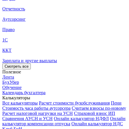
Отчетность
Аутсорсинг
Право
1С
ККТ
Зарплата и другие выплаты
Смотреть все
Полезное
Лента
БухУбер
Обучение
Календарь бухгалтера
Калькуляторы
Все калькуляторы
Расчет стоимости бухобслуживания
Пени
Стоимость часа работы аутсорсера
Считаем взносы по-новому
Расчет налоговой нагрузки на УСН
Страховой взнос ИП
Сравнения АУСН и УСН
Онлайн калькулятор НДФЛ
Онлайн
калькулятор компенсации отпуска
Онлайн калькулятор НДС
Клуб БиН