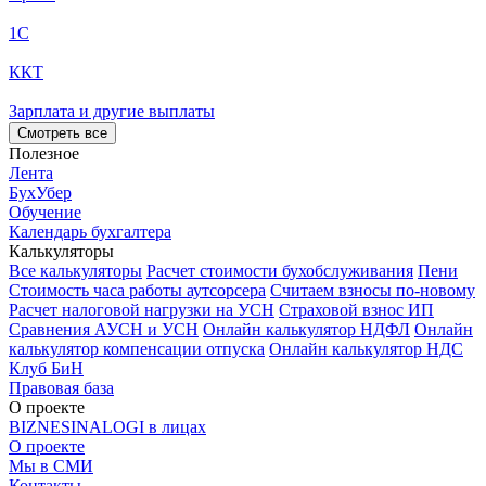
1С
ККТ
Зарплата и другие выплаты
Смотреть все
Полезное
Лента
БухУбер
Обучение
Календарь бухгалтера
Калькуляторы
Все калькуляторы
Расчет стоимости бухобслуживания
Пени
Стоимость часа работы аутсорсера
Считаем взносы по-новому
Расчет налоговой нагрузки на УСН
Страховой взнос ИП
Сравнения АУСН и УСН
Онлайн калькулятор НДФЛ
Онлайн
калькулятор компенсации отпуска
Онлайн калькулятор НДС
Клуб БиН
Правовая база
О проекте
BIZNESINALOGI в лицах
О проекте
Мы в СМИ
Контакты