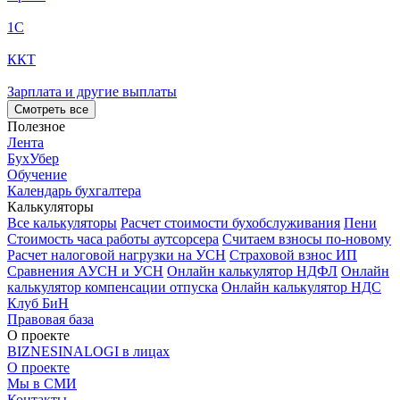
1С
ККТ
Зарплата и другие выплаты
Смотреть все
Полезное
Лента
БухУбер
Обучение
Календарь бухгалтера
Калькуляторы
Все калькуляторы
Расчет стоимости бухобслуживания
Пени
Стоимость часа работы аутсорсера
Считаем взносы по-новому
Расчет налоговой нагрузки на УСН
Страховой взнос ИП
Сравнения АУСН и УСН
Онлайн калькулятор НДФЛ
Онлайн
калькулятор компенсации отпуска
Онлайн калькулятор НДС
Клуб БиН
Правовая база
О проекте
BIZNESINALOGI в лицах
О проекте
Мы в СМИ
Контакты