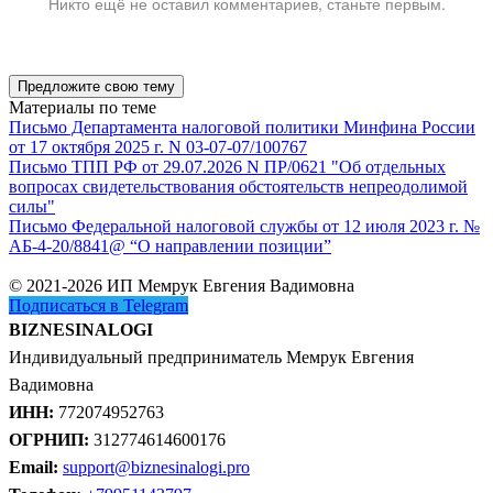
Никто ещё не оставил комментариев, станьте первым.
Предложите свою тему
Материалы по теме
Письмо Департамента налоговой политики Минфина России
от 17 октября 2025 г. N 03-07-07/100767
Письмо ТПП РФ от 29.07.2026 N ПР/0621 "Об отдельных
вопросах свидетельствования обстоятельств непреодолимой
силы"
Письмо Федеральной налоговой службы от 12 июля 2023 г. №
АБ-4-20/8841@ “О направлении позиции”
© 2021-2026 ИП Мемрук Евгения Вадимовна
Подписаться в Telegram
BIZNESINALOGI
Индивидуальный предприниматель Мемрук Евгения
Вадимовна
ИНН:
772074952763
ОГРНИП:
312774614600176
Email:
support@biznesinalogi.pro