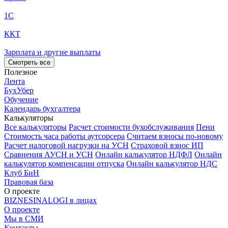
1С
ККТ
Зарплата и другие выплаты
Смотреть все
Полезное
Лента
БухУбер
Обучение
Календарь бухгалтера
Калькуляторы
Все калькуляторы
Расчет стоимости бухобслуживания
Пени
Стоимость часа работы аутсорсера
Считаем взносы по-новому
Расчет налоговой нагрузки на УСН
Страховой взнос ИП
Сравнения АУСН и УСН
Онлайн калькулятор НДФЛ
Онлайн
калькулятор компенсации отпуска
Онлайн калькулятор НДС
Клуб БиН
Правовая база
О проекте
BIZNESINALOGI в лицах
О проекте
Мы в СМИ
Контакты