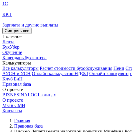
1С
ККТ
Зарплата и другие выплаты
Смотреть все
Полезное
Лента
БухУбер
Обучение
Календарь бухгалтера
Калькуляторы
Все калькуляторы
Расчет стоимости бухобслуживания
Пени
Ст
АУСН и УСН
Онлайн калькулятор НДФЛ
Онлайн калькулятор
Клуб БиН
Правовая база
О проекте
BIZNESINALOGI в лицах
О проекте
Мы в СМИ
Контакты
Главная
Правовая база
Письмо Департамента налоговой политики Минфина Росси