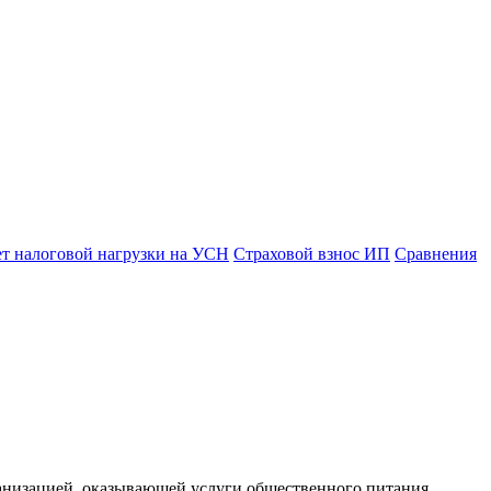
ет налоговой нагрузки на УСН
Страховой взнос ИП
Сравнения
ганизацией, оказывающей услуги общественного питания,