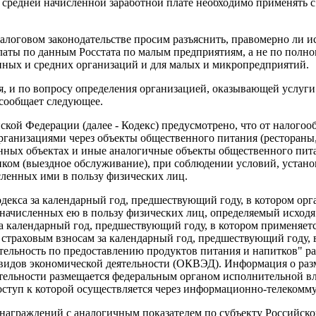
о средней начисленной заработной плате необходимо применять с
налоговом законодательстве просим разъяснить, правомерно ли 
аты по данным Росстата по малым предприятиям, а не по полном
пных и средних организаций и для малых и микропредприятий.
, и по вопросу определения организацией, оказывающей услуги
 сообщает следующее.
ской Федерации (далее - Кодекс) предусмотрено, что от налого
ганизациями через объекты общественного питания (рестораны,
анных объектах и иные аналогичные объекты общественного пита
иком (выездное обслуживание), при соблюдении условий, устан
сленных ими в пользу физических лиц.
Кодекса за календарный год, предшествующий году, в котором о
ачисленных ею в пользу физических лиц, определяемый исходя 
а календарный год, предшествующий году, в котором применяет
о страховым взносам за календарный год, предшествующий году,
ятельность по предоставлению продуктов питания и напитков" р
видов экономической деятельности (ОКВЭД). Информация о разм
тельности размещается федеральным органом исполнительной вл
ступ к которой осуществляется через информационно-телекомм
награждений с аналогичным показателем по субъекту Российско