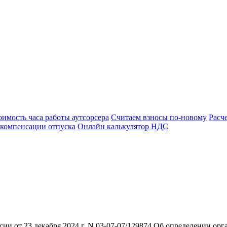
оимость часа работы аутсорсера
Считаем взносы по-новому
Расч
 компенсации отпуска
Онлайн калькулятор НДС
и от 23 декабря 2024 г. N 03-07-07/129874 Об определении ор