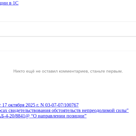
ации в 1C
Никто ещё не оставил комментариев, станьте первым.
7 октября 2025 г. N 03-07-07/100767
сах свидетельствования обстоятельств непреодолимой силы"
АБ-4-20/8841@ “О направлении позиции”