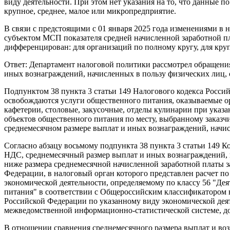
виду деятельности. При этом нет указания на то, что данные п
крупное, среднее, малое или микропредприятие.
В связи с предстоящими с 01 января 2025 года изменениями в 
субъектом МСП показателя средней начисленной заработной пл
дифференцирован: для организаций по полному кругу, для кру
Ответ: Департамент налоговой политики рассмотрел обращения
иных вознаграждений, начисленных в пользу физических лиц,
Подпунктом 38 пункта 3 статьи 149 Налогового кодекса Россий
освобождаются услуги общественного питания, оказываемые ор
кафетерии, столовые, закусочные, отделы кулинарии при указ
объектов общественного питания по месту, выбранному заказч
среднемесячном размере выплат и иных вознаграждений, начи
Согласно абзацу восьмому подпункта 38 пункта 3 статьи 149 
НДС, среднемесячный размер выплат и иных вознаграждений, н
ниже размера среднемесячной начисленной заработной платы з
Федерации, в налоговый орган которого представлен расчет п
экономической деятельности, определяемому по классу 56 "Де
питания" в соответствии с Общероссийским классификатором 
Российской Федерации по указанному виду экономической дея
межведомственной информационно-статистической системе, до
В отношении сравнения среднемесячного размера выплат и воз