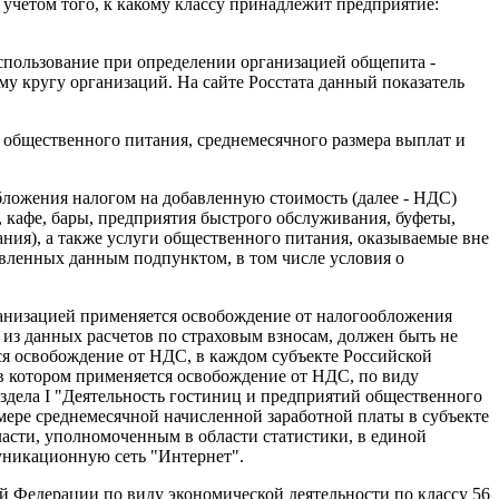
 учетом того, к какому классу принадлежит предприятие:
использование при определении организацией общепита -
у кругу организаций. На сайте Росстата данный показатель
 общественного питания, среднемесячного размера выплат и
обложения налогом на добавленную стоимость (далее - НДС)
 кафе, бары, предприятия быстрого обслуживания, буфеты,
ния), а также услуги общественного питания, оказываемые вне
овленных данным подпунктом, в том числе условия о
рганизацией применяется освобождение от налогообложения
из данных расчетов по страховым взносам, должен быть не
ся освобождение от НДС, в каждом субъекте Российской
 в котором применяется освобождение от НДС, по виду
аздела I "Деятельность гостиниц и предприятий общественного
ере среднемесячной начисленной заработной платы в субъекте
асти, уполномоченным в области статистики, в единой
уникационную сеть "Интернет".
й Федерации по виду экономической деятельности по классу 56