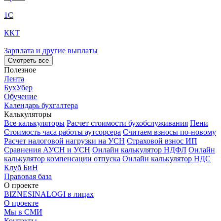
1С
ККТ
Зарплата и другие выплаты
Смотреть все
Полезное
Лента
БухУбер
Обучение
Календарь бухгалтера
Калькуляторы
Все калькуляторы
Расчет стоимости бухобслуживания
Пени
Стоимость часа работы аутсорсера
Считаем взносы по-новому
Расчет налоговой нагрузки на УСН
Страховой взнос ИП
Сравнения АУСН и УСН
Онлайн калькулятор НДФЛ
Онлайн
калькулятор компенсации отпуска
Онлайн калькулятор НДС
Клуб БиН
Правовая база
О проекте
BIZNESINALOGI в лицах
О проекте
Мы в СМИ
Контакты