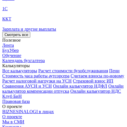
1С
ККТ
Зарплата и другие выплаты
Смотреть все
Полезное
Лента
БухУбер
Обучение
Календарь бухгалтера
Калькуляторы
Все калькуляторы
Расчет стоимости бухобслуживания
Пени
Стоимость часа работы аутсорсера
Считаем взносы по-новому
Расчет налоговой нагрузки на УСН
Страховой взнос ИП
Сравнения АУСН и УСН
Онлайн калькулятор НДФЛ
Онлайн
калькулятор компенсации отпуска
Онлайн калькулятор НДС
Клуб БиН
Правовая база
О проекте
BIZNESINALOGI в лицах
О проекте
Мы в СМИ
Контакты