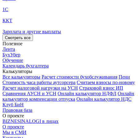
1С
ККТ
Зарплата и другие выплаты
Смотреть все
Полезное
Лента
БухУбер
Обучение
Календарь бухгалтера
Калькуляторы
Все калькуляторы
Расчет стоимости бухобслуживания
Пени
Стоимость часа работы аутсорсера
Считаем взносы по-новому
Расчет налоговой нагрузки на УСН
Страховой взнос ИП
Сравнения АУСН и УСН
Онлайн калькулятор НДФЛ
Онлайн
калькулятор компенсации отпуска
Онлайн калькулятор НДС
Клуб БиН
Правовая база
О проекте
BIZNESINALOGI в лицах
О проекте
Мы в СМИ
Контакты