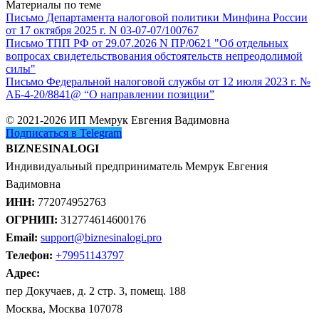
Материалы по теме
Письмо Департамента налоговой политики Минфина России
от 17 октября 2025 г. N 03-07-07/100767
Письмо ТПП РФ от 29.07.2026 N ПР/0621 "Об отдельных
вопросах свидетельствования обстоятельств непреодолимой
силы"
Письмо Федеральной налоговой службы от 12 июля 2023 г. №
АБ-4-20/8841@ “О направлении позиции”
© 2021-2026 ИП Мемрук Евгения Вадимовна
Подписаться в Telegram
BIZNESINALOGI
Индивидуальный предприниматель Мемрук Евгения
Вадимовна
ИНН:
772074952763
ОГРНИП:
312774614600176
Email:
support@biznesinalogi.pro
Телефон:
+79951143797
Адрес:
пер Докучаев, д. 2 стр. 3, помещ. 188
Москва, Москва 107078