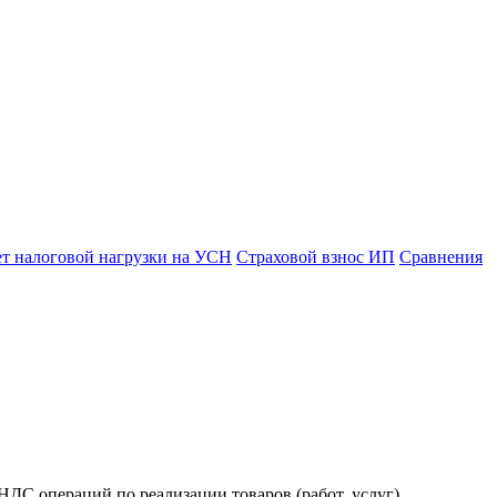
ет налоговой нагрузки на УСН
Страховой взнос ИП
Сравнения
ДС операций по реализации товаров (работ, услуг),