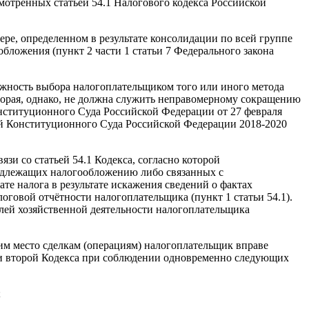
тренных статьей 54.1 Налогового кодекса Российской
ере, определенном в результате консолидации по всей группе
бложения (пункт 2 части 1 статьи 7 Федерального закона
ожность выбора налогоплательщиком того или иного метода
оторая, однако, не должна служить неправомерному сокращению
нституционного Суда Российской Федерации от 27 февраля
ий Конституционного Суда Российской Федерации 2018-2020
зи со статьей 54.1 Кодекса, согласно которой
одлежащих налогообложению либо связанных с
е налога в результате искажения сведений о фактах
оговой отчётности налогоплательщика (пункт 1 статьи 54.1).
елей хозяйственной деятельности налогоплательщика
шим место сделкам (операциям) налогоплательщик вправе
сти второй Кодекса при соблюдении одновременно следующих
;