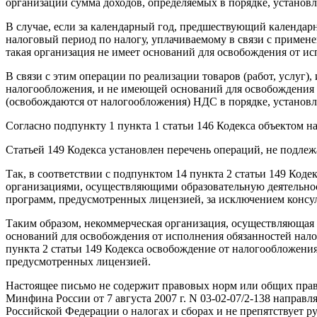
организации сумма доходов, определяемых в порядке, установ
В случае, если за календарный год, предшествующий календар
налоговый период по налогу, уплачиваемому в связи с приме
такая организация не имеет оснований для освобождения от и
В связи с этим операции по реализации товаров (работ, услу
налогообложения, и не имеющей оснований для освобождения 
(освобождаются от налогообложения) НДС в порядке, установл
Согласно подпункту 1 пункта 1 статьи 146 Кодекса объектом 
Статьей 149 Кодекса установлен перечень операций, не подл
Так, в соответствии с подпунктом 14 пункта 2 статьи 149 Ко
организациями, осуществляющими образовательную деятельно
программ, предусмотренных лицензией, за исключением консуль
Таким образом, некоммерческая организация, осуществляющая 
оснований для освобождения от исполнения обязанностей нал
пункта 2 статьи 149 Кодекса освобождение от налогообложени
предусмотренных лицензией.
Настоящее письмо не содержит правовых норм или общих прав
Минфина России от 7 августа 2007 г. N 03-02-07/2-138 напра
Российской Федерации о налогах и сборах и не препятствует р