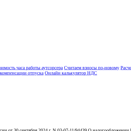
оимость часа работы аутсорсера
Считаем взносы по-новому
Расч
 компенсации отпуска
Онлайн калькулятор НДС
 от 30 сентября 2024 г. N 03-07-11/94439 О налогообложении Н