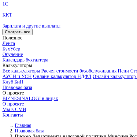
1С
ККТ
Зарплата и другие выплаты
Смотреть все
Полезное
Лента
БухУбер
Обучение
Календарь бухгалтера
Калькуляторы
Все калькуляторы
Расчет стоимости бухобслуживания
Пени
Ст
АУСН и УСН
Онлайн калькулятор НДФЛ
Онлайн калькулятор
Клуб БиН
Правовая база
О проекте
BIZNESINALOGI в лицах
О проекте
Мы в СМИ
Контакты
Главная
Правовая база
Письмо Департамента налоговой политики Минфина России