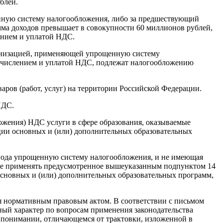
блей.
щенную систему налогообложения, либо за предшествующий
мма доходов превышает в совокупности 60 миллионов рублей,
ением и уплатой НДС.
организацией, применяющей упрощенную систему
исчислением и уплатой НДС, подлежат налогообложению
аров (работ, услуг) на территории Российской Федерации.
НДС.
ложения) НДС услуги в сфере образования, оказываемые
ии основных и (или) дополнительных образовательных
 года упрощенную систему налогообложения, и не имеющая
аве применять предусмотренное вышеуказанным подпунктом 14
 основных и (или) дополнительных образовательных программ,
я нормативным правовым актом. В соответствии с письмом
ный характер по вопросам применения законодательства
 в понимании, отличающемся от трактовки, изложенной в