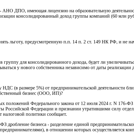
 - АНО ДПО, имеющая лицензию на образовательную деятельност
низации консолидированный доход группы компаний (60 млн руб)
 льготу, предусмотренную п.п. 14 п. 2 ст. 149 НК РФ, и не на
 группу для консолидированного дохода, будет ли увеличиваться
ываться у нового собственника независимо от даты реализации 
ту НДС (в размере 5%) от предпринимательской деятельности б
обственный бизнес (ООО, ИП)?
ых положений Федерального закона от 12 июля 2024 г. N 176-Ф
кты Российской Федерации и признании утратившими силу отде
т налоговой политики сообщает.
76-ФЗ дробление бизнеса - разделение единой предпринимательс
предпринимателями), в отношении которых осуществляется кон