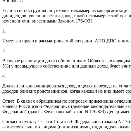
Вопрос: 1.
Если в состав группы лиц входит некоммерческая организация
дивидендов, увеличивает ли доход такой некоммерческой орга
изменениями, внесенными Законом 176-ФЗ?
2.
Имеет ли право в рассматриваемой ситуации АНО ДПО применять
3.
В случае реализации доли собственником Общества, входящим в
5%) у предыдущего собственника или данный доход будет учит
4.
Должен ли консолидироваться доход в целях перехода на упла
доходов близких родственников, когда каждый из них имеет с
Ответ: В связи с обращением по вопросам применения отдельн
кодекса Российской Федерации, отдельные законодательные а
Федерации" (далее - Федеральный закон N 176-ФЗ) Департамен
Согласно пункту 1 части 1 статьи 6 Федерального закона N 1
самостоятельными лицами (организациями, индивидуальными 