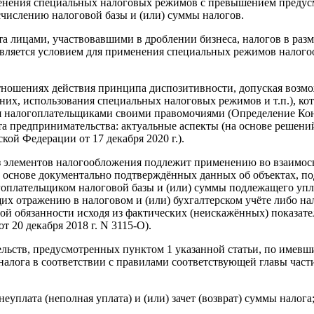
енения специальных налоговых режимов с превышением предусмо
счислению налоговой базы и (или) суммы налогов.
та лицами, участвовавшими в дроблении бизнеса, налогов в разм
является условием для применения специальных режимов налогоо
отношениях действия принципа диспозитивности, допуская возм
 них, использования специальных налоговых режимов и т.п.), к
ия налогоплательщиками своими правомочиями (Определение Ко
та предпринимательства: актуальные аспекты (на основе решен
ой Федерации от 17 декабря 2020 г.).
з элементов налогообложения подлежит применению во взаимосвя
а основе документально подтверждённых данных об объектах, п
оплательщиком налоговой базы и (или) суммы подлежащего уплат
х отражению в налоговом и (или) бухгалтерском учёте либо нал
ой обязанности исходя из фактических (неискажённых) показат
20 декабря 2018 г. N 3115-О).
тельств, предусмотренных пунктом 1 указанной статьи, по имев
 налога в соответствии с правилами соответствующей главы ча
еуплата (неполная уплата) и (или) зачет (возврат) суммы налога