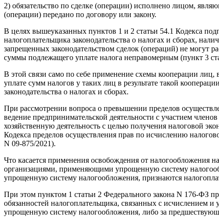
2) обязательство по сделке (операции) исполнено лицом, явля
(операции) передано по договору или закону.
В целях вышеуказанных пунктов 1 и 2 статьи 54.1 Кодекса п
налогоплательщика законодательства о налогах и сборах, нал
запрещенных законодательством сделок (операций) не могут р
суммы подлежащего уплате налога неправомерным (пункт 3 ста
В этой связи само по себе применение схемы кооперации лиц
уплате сумм налогов у таких лиц в результате такой коопера
законодательства о налогах и сборах.
При рассмотрении вопроса о превышении пределов осуществле
ведение предпринимательской деятельности с участием членов 
хозяйственную деятельность с целью получения налоговой эк
Кодекса пределов осуществления прав по исчислению налогово
N 09-875/2021).
Что касается применения освобождения от налогообложения на
организациями, применяющими упрощенную систему налогообло
упрощенную систему налогообложения, признаются налогоплат
При этом пунктом 1 статьи 2 Федерального закона N 176-ФЗ 
обязанностей налогоплательщика, связанных с исчислением и 
упрощенную систему налогообложения, либо за предшествующи