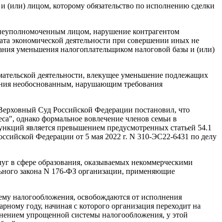
 и (или) лицом, которому обязательство по исполнению сделки
 неуполномоченным лицом, нарушение контрагентом
тата экономической деятельности при совершении иных не
знания уменьшения налогоплательщиком налоговой базы и (или)
имательской деятельности, влекущее уменьшение подлежащих
ьшения необоснованным, нарушающим требования
 Верховный Суд Российской Федерации постановил, что
еса", однако формальное вовлечение членов семьи в
ункций является превышением предусмотренных статьей 54.1
ссийской Федерации от 5 мая 2022 г. N 310-ЭС22-6431 по делу
луг в сфере образования, оказываемых некоммерческими
ьного закона N 176-ФЗ организации, применяющие
ему налогообложения, освобождаются от исполнения
рному году, начиная с которого организация переходит на
енением упрощенной системы налогообложения, у этой