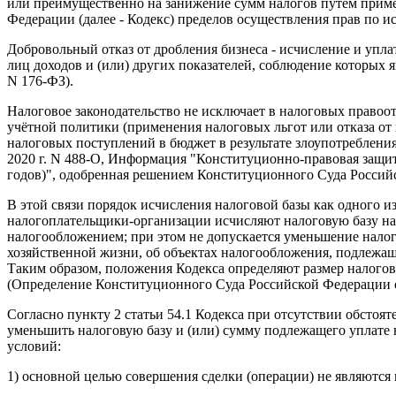
или преимущественно на занижение сумм налогов путем прим
Федерации (далее - Кодекс) пределов осуществления прав по и
Добровольный отказ от дробления бизнеса - исчисление и упла
лиц доходов и (или) других показателей, соблюдение которых 
N 176-ФЗ).
Налоговое законодательство не исключает в налоговых право
учётной политики (применения налоговых льгот или отказа от
налоговых поступлений в бюджет в результате злоупотреблен
2020 г. N 488-О, Информация "Конституционно-правовая защи
годов)", одобренная решением Конституционного Суда Российск
В этой связи порядок исчисления налоговой базы как одного и
налогоплательщики-организации исчисляют налоговую базу н
налогообложением; при этом не допускается уменьшение налог
хозяйственной жизни, об объектах налогообложения, подлежащи
Таким образом, положения Кодекса определяют размер налогов
(Определение Конституционного Суда Российской Федерации от 
Согласно пункту 2 статьи 54.1 Кодекса при отсутствии обстоя
уменьшить налоговую базу и (или) сумму подлежащего уплате
условий:
1) основной целью совершения сделки (операции) не являются н