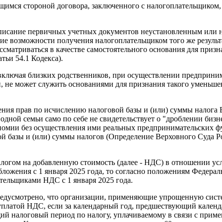
ющимся стороной договора, заключенного с налогоплательщиком,
одписание первичных учетных документов неустановленным или
ичие возможности получения налогоплательщиком того же резуль
ассматриваться в качестве самостоятельного основания для при
тьи 54.1 Кодекса).
, включая близких родственников, при осуществлении предприн
ции, не может служить основаниями для признания такого умен
ния прав по исчислению налоговой базы и (или) суммы налога
одной семьи само по себе не свидетельствует о "дроблении бизн
ономии без осуществления ими реальных предпринимательских ф
й базы и (или) суммы налогов (Определение Верховного Суда Ро
логом на добавленную стоимость (далее - НДС) в отношении ус
жения с 1 января 2025 года, то согласно положениям Федерал
ельщиками НДС с 1 января 2025 года.
предусмотрено, что организации, применяющие упрощенную сист
уплатой НДС, если за календарный год, предшествующий календа
й налоговый период по налогу, уплачиваемому в связи с прим