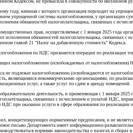
ленном Кодексом, не превысила в совокупности 60 миллионов ру
ному году, начиная с которого организация переходит на упро
нением упрощенной системы налогообложения, у организации су
сполнения обязанностей налогоплательщика, связанных с исчисл
г), имущественных прав, осуществляемые с 1 января 2025 года 
от исполнения обязанностей налогоплательщика, связанных с 
енном главой 21 "Налог на добавленную стоимость" Кодекса.
налогообложения по НДС признаются операции по реализации тов
ежащих налогообложению (освобождаемых от налогообложения) 
декса не подлежат налогообложению (освобождаются от налогооб
сть, являющимися некоммерческими организациями, по реализац
тационных услуг, а также услуг по сдаче в аренду помещений.
образовательную деятельность, и применяющая с 1 января 2025
огоплательщика, связанных с исчислением и уплатой НДС, впр
я НДС при оказании услуги в сфере образования по реализации
ил, конкретизирующих нормативные предписания, и не являетс
вляемое письмо Департамента имеет информационно-разъяснитель
уководствоваться нормами законодательства о налогах и сборах