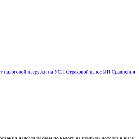
ет налоговой нагрузки на УСН
Страховой взнос ИП
Сравнения
ровании налоговой базы по налогу на прибыль доходов в виде