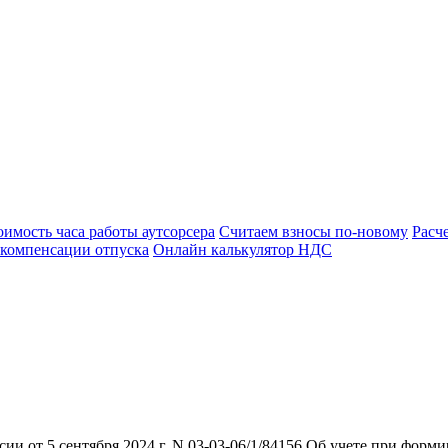
оимость часа работы аутсорсера
Считаем взносы по-новому
Расч
 компенсации отпуска
Онлайн калькулятор НДС
 от 5 сентября 2024 г. N 03-03-06/1/84156 Об учете при форми