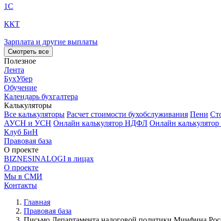
1С
ККТ
Зарплата и другие выплаты
Смотреть все
Полезное
Лента
БухУбер
Обучение
Календарь бухгалтера
Калькуляторы
Все калькуляторы
Расчет стоимости бухобслуживания
Пени
Ст
АУСН и УСН
Онлайн калькулятор НДФЛ
Онлайн калькулятор
Клуб БиН
Правовая база
О проекте
BIZNESINALOGI в лицах
О проекте
Мы в СМИ
Контакты
Главная
Правовая база
Письмо Департамента налоговой политики Минфина России