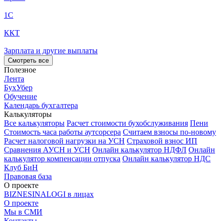
1С
ККТ
Зарплата и другие выплаты
Смотреть все
Полезное
Лента
БухУбер
Обучение
Календарь бухгалтера
Калькуляторы
Все калькуляторы
Расчет стоимости бухобслуживания
Пени
Стоимость часа работы аутсорсера
Считаем взносы по-новому
Расчет налоговой нагрузки на УСН
Страховой взнос ИП
Сравнения АУСН и УСН
Онлайн калькулятор НДФЛ
Онлайн
калькулятор компенсации отпуска
Онлайн калькулятор НДС
Клуб БиН
Правовая база
О проекте
BIZNESINALOGI в лицах
О проекте
Мы в СМИ
Контакты