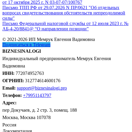
от 17 октября 2025 г. N 03-07-07/100767
Письмо ТПП РФ от 29.07.2026 N ПР/0621 "Об отдельных
вопросах свидетельствования обстоятельств непреодолимой
силы"
Письмо Федеральной налоговой службы от 12 июля 2023 г. №
АБ-4-20/8841@ “О направлении позиции”
© 2021-2026 ИП Мемрук Евгения Вадимовна
Подписаться в Telegram
BIZNESINALOGI
Индивидуальный предприниматель Мемрук Евгения
Вадимовна
ИНН:
772074952763
ОГРНИП:
312774614600176
Email:
support@biznesinalogi.pro
Телефон:
+79951143797
Адрес:
пер Докучаев, д. 2 стр. 3, помещ. 188
Москва, Москва 107078
Россия
Документация