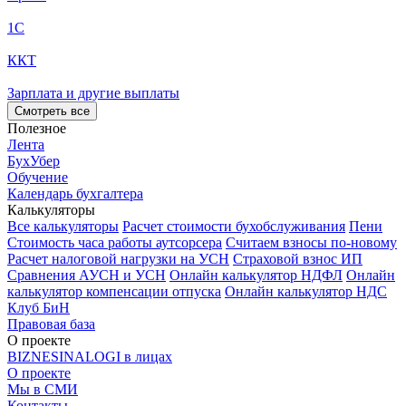
1С
ККТ
Зарплата и другие выплаты
Смотреть все
Полезное
Лента
БухУбер
Обучение
Календарь бухгалтера
Калькуляторы
Все калькуляторы
Расчет стоимости бухобслуживания
Пени
Стоимость часа работы аутсорсера
Считаем взносы по-новому
Расчет налоговой нагрузки на УСН
Страховой взнос ИП
Сравнения АУСН и УСН
Онлайн калькулятор НДФЛ
Онлайн
калькулятор компенсации отпуска
Онлайн калькулятор НДС
Клуб БиН
Правовая база
О проекте
BIZNESINALOGI в лицах
О проекте
Мы в СМИ
Контакты