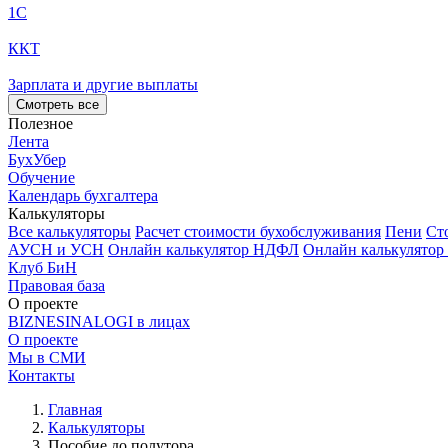
1С
ККТ
Зарплата и другие выплаты
Смотреть все
Полезное
Лента
БухУбер
Обучение
Календарь бухгалтера
Калькуляторы
Все калькуляторы
Расчет стоимости бухобслуживания
Пени
Ст
АУСН и УСН
Онлайн калькулятор НДФЛ
Онлайн калькулятор
Клуб БиН
Правовая база
О проекте
BIZNESINALOGI в лицах
О проекте
Мы в СМИ
Контакты
Главная
Калькуляторы
Пособие до полутора