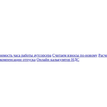
оимость часа работы аутсорсера
Считаем взносы по-новому
Расч
 компенсации отпуска
Онлайн калькулятор НДС