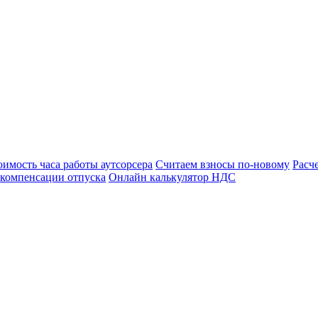
оимость часа работы аутсорсера
Считаем взносы по-новому
Расч
 компенсации отпуска
Онлайн калькулятор НДС