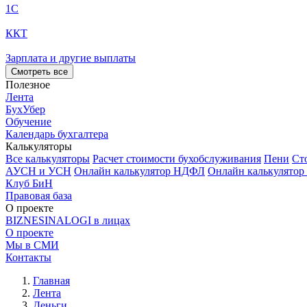
1С
ККТ
Зарплата и другие выплаты
Смотреть все
Полезное
Лента
БухУбер
Обучение
Календарь бухгалтера
Калькуляторы
Все калькуляторы
Расчет стоимости бухобслуживания
Пени
Ст
АУСН и УСН
Онлайн калькулятор НДФЛ
Онлайн калькулятор
Клуб БиН
Правовая база
О проекте
BIZNESINALOGI в лицах
О проекте
Мы в СМИ
Контакты
Главная
Лента
Деньги