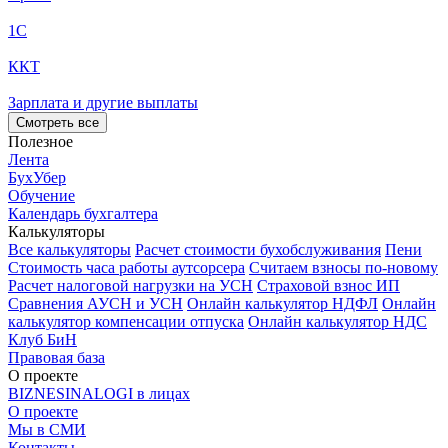
1С
ККТ
Зарплата и другие выплаты
Смотреть все
Полезное
Лента
БухУбер
Обучение
Календарь бухгалтера
Калькуляторы
Все калькуляторы
Расчет стоимости бухобслуживания
Пени
Стоимость часа работы аутсорсера
Считаем взносы по-новому
Расчет налоговой нагрузки на УСН
Страховой взнос ИП
Сравнения АУСН и УСН
Онлайн калькулятор НДФЛ
Онлайн
калькулятор компенсации отпуска
Онлайн калькулятор НДС
Клуб БиН
Правовая база
О проекте
BIZNESINALOGI в лицах
О проекте
Мы в СМИ
Контакты