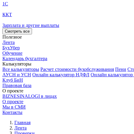
1С
ККТ
Зарплата и другие выплаты
Смотреть все
Полезное
Лента
БухУбер
Обучение
Календарь бухгалтера
Калькуляторы
Все калькуляторы
Расчет стоимости бухобслуживания
Пени
Ст
АУСН и УСН
Онлайн калькулятор НДФЛ
Онлайн калькулятор
Клуб БиН
Правовая база
О проекте
BIZNESINALOGI в лицах
О проекте
Мы в СМИ
Контакты
Главная
Лента
Проверки