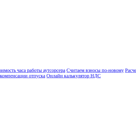
оимость часа работы аутсорсера
Считаем взносы по-новому
Расч
 компенсации отпуска
Онлайн калькулятор НДС