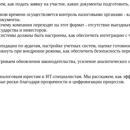
, как подать заявку на участие, какие документы подготовить,
ьном времени осуществляется контроль налоговыми органами - к
документы.
чему компании переходят на этот формат - отсутствие выездны
сударства и инвесторов.
-системы должны быть настроены, как обеспечить интеграцию с
мендации по аудитам, настройке учетных систем, оценке готовн
икнуть при внедрении режима, как обеспечить безопасность пер
атриваем обновления законодательства, усиление аналитическ
, налоговым юристам и ИТ-специалистам. Мы расскажем, как эф
ые риски благодаря прозрачности и цифровизации процессов.