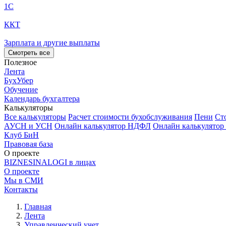
1С
ККТ
Зарплата и другие выплаты
Смотреть все
Полезное
Лента
БухУбер
Обучение
Календарь бухгалтера
Калькуляторы
Все калькуляторы
Расчет стоимости бухобслуживания
Пени
Ст
АУСН и УСН
Онлайн калькулятор НДФЛ
Онлайн калькулятор
Клуб БиН
Правовая база
О проекте
BIZNESINALOGI в лицах
О проекте
Мы в СМИ
Контакты
Главная
Лента
Управленческий учет