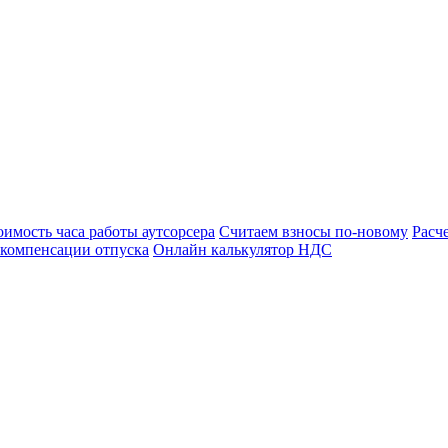
оимость часа работы аутсорсера
Считаем взносы по-новому
Расч
 компенсации отпуска
Онлайн калькулятор НДС