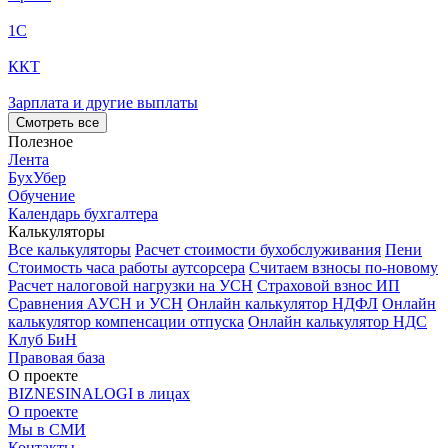
1С
ККТ
Зарплата и другие выплаты
Смотреть все
Полезное
Лента
БухУбер
Обучение
Календарь бухгалтера
Калькуляторы
Все калькуляторы
Расчет стоимости бухобслуживания
Пени
Стоимость часа работы аутсорсера
Считаем взносы по-новому
Расчет налоговой нагрузки на УСН
Страховой взнос ИП
Сравнения АУСН и УСН
Онлайн калькулятор НДФЛ
Онлайн
калькулятор компенсации отпуска
Онлайн калькулятор НДС
Клуб БиН
Правовая база
О проекте
BIZNESINALOGI в лицах
О проекте
Мы в СМИ
Контакты