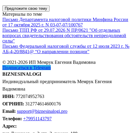
Предложите свою тему
Материалы по теме
Письмо Департамента налоговой политики Минфина России
от 17 октября 2025 г. N 03-07-07/100767
Письмо ТПП РФ от 29.07.2026 N ПР/0621 "Об отдельных
вопросах свидетельствования обстоятельств непреодолимой
силы"
Письмо Федеральной налоговой службы от 12 июля 2023 г. №
АБ-4-20/8841@ “О направлении позиции”
© 2021-2026 ИП Мемрук Евгения Вадимовна
Подписаться в Telegram
BIZNESINALOGI
Индивидуальный предприниматель Мемрук Евгения
Вадимовна
ИНН:
772074952763
ОГРНИП:
312774614600176
Email:
support@biznesinalogi.pro
Телефон:
+79951143797
Адрес: