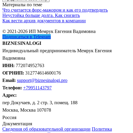
Материалы по теме
Что считается форс-мажором и как его подтвердить
Неустойка больше долга. Как снизить
Как вести архив документов в компании
© 2021-2026 ИП Мемрук Евгения Вадимовна
Подписаться в Telegram
BIZNESINALOGI
Индивидуальный предприниматель Мемрук Евгения
Вадимовна
ИНН:
772074952763
ОГРНИП:
312774614600176
Email:
support@biznesinalogi.pro
Телефон:
+79951143797
Адрес:
пер Докучаев, д. 2 стр. 3, помещ. 188
Москва, Москва 107078
Россия
Документация
Сведения об образовательной организации
Политика