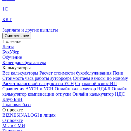
1С
ККТ
Зарплата и другие выплаты
Смотреть все
Полезное
Лента
БухУбер
Обучение
Календарь бухгалтера
Калькуляторы
Все калькуляторы
Расчет стоимости бухобслуживания
Пени
Стоимость часа работы аутсорсера
Считаем взносы по-новому
Расчет налоговой нагрузки на УСН
Страховой взнос ИП
Сравнения АУСН и УСН
Онлайн калькулятор НДФЛ
Онлайн
калькулятор компенсации отпуска
Онлайн калькулятор НДС
Клуб БиН
Правовая база
О проекте
BIZNESINALOGI в лицах
О проекте
Мы в СМИ
Контакты