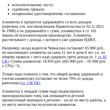
исполнительному листу;
судебному приказу;
нотариально удостоверенному соглашению.
Алименты в процентах удерживайте со всех доходов
(перечень утв. постановлением Правительства от 02.11.2021
№ 1908) и не удерживайте с сумм, упомянутых в ст. 101
Закона об исполнительном производстве. Алименты
рассчитывают с дохода, с которого уже удержан НДФЛ.
Например, оклад водителя Черкасова составляет 65 000 руб.,
он выплачивает алименты на сына 12 лет и дочь 8 лет, т.е. по
общему правилу с него надо удержать треть дохода (п. 1
ст. 81
СК
). Сумма алиментов: 18 850 руб. ((65 000 руб. – 65 000 руб.
x 13%) / 3).
Только надо помнить о том, что общий размер удержаний (с
учетом алиментов) составляет не более 70% от дохода
работника (
ст. 138 ТК
).
Алименты в твердой сумме надо индексировать
пропорционально тому, как повышается детский
прожиточный минимум в регионе – но не по месту работы, а
по месту жительства получателя алиментов.