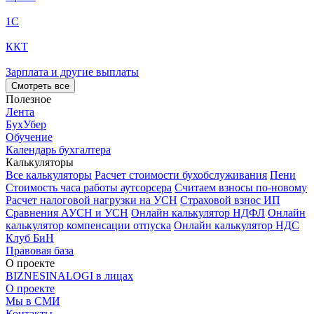
1С
ККТ
Зарплата и другие выплаты
Смотреть все
Полезное
Лента
БухУбер
Обучение
Календарь бухгалтера
Калькуляторы
Все калькуляторы
Расчет стоимости бухобслуживания
Пени
Стоимость часа работы аутсорсера
Считаем взносы по-новому
Расчет налоговой нагрузки на УСН
Страховой взнос ИП
Сравнения АУСН и УСН
Онлайн калькулятор НДФЛ
Онлайн
калькулятор компенсации отпуска
Онлайн калькулятор НДС
Клуб БиН
Правовая база
О проекте
BIZNESINALOGI в лицах
О проекте
Мы в СМИ
Контакты