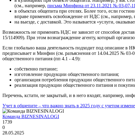
в кулинариях при объекте общепита. Например, у вас стол
(см., например,
письма Минфина от 23.11.2021 № 03-07-1
в объектах общепита при отелях. Более того, если гостин
вправе применять освобождение от НДС (см., например, п
на выезде, с доставкой. Это называется «услуги, оказыв
Возможность не применять НДС не зависит от способов доставк
15/114909). При этом вознаграждение агенту, который органи
Если глобально ваша деятельность подходит под описание в НК,
предписывает и Минфин (см. разъяснения от 14.04.2025 № 03-0
общественного питания (пп 4.1 - 4.9):
собственно питание;
изготовление продукции общественного питания;
организация потребления продукции общественного пита
реализация продукции общественного питания и покупных
Перечень, кстати, не закрытый, и в него входят, например, и
Учет в общепите – что важно знать в 2025 году с учетом измен
Команда BIZNESINALOGI
1739
0
28.05.2025