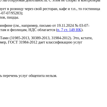
о льготируемая деятельность. С этим не спорят и контролеры
ет в розницу через свой ресторан, кафе и т.п., то гостиница
-07-07/95283);
лов, пиццы.
нфине (см., например, письмо от 19.11.2024 № 03-07-
там и физлицам, НДС облагается (
п. 7 ст. 149 НК
).
ами (31985-2013, 30389-2013, 31984-2012). Это, кстати,
пример, ГОСТ 31984-2012 дает классификацию услуг
ь перечень услуг общепита нельзя.