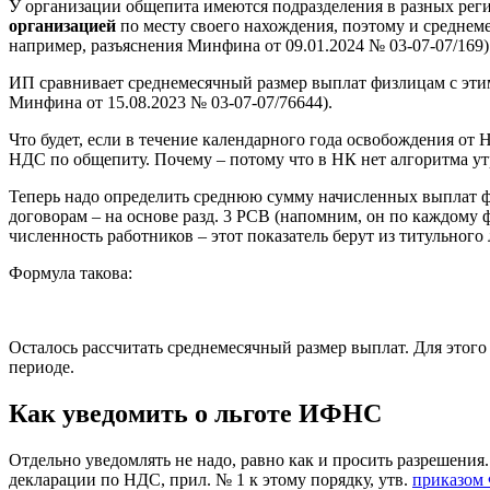
У организации общепита имеются подразделения в разных реги
организацией
по месту своего нахождения, поэтому и среднеме
например, разъяснения Минфина от 09.01.2024 № 03-07-07/169)
ИП сравнивает среднемесячный размер выплат физлицам с эти
Минфина от 15.08.2023 № 03-07-07/76644).
Что будет, если в течение календарного года освобождения о
НДС по общепиту. Почему – потому что в НК нет алгоритма утра
Теперь надо определить среднюю сумму начисленных выплат фи
договорам – на основе разд. 3 РСВ (напомним, он по каждому ф
численность работников – этот показатель берут из титульног
Формула такова:
Осталось рассчитать среднемесячный размер выплат. Для этог
периоде.
Как уведомить о льготе ИФНС
Отдельно уведомлять не надо, равно как и просить разрешения. 
декларации по НДС, прил. № 1 к этому порядку, утв.
приказом 