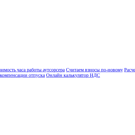
оимость часа работы аутсорсера
Считаем взносы по-новому
Расч
 компенсации отпуска
Онлайн калькулятор НДС