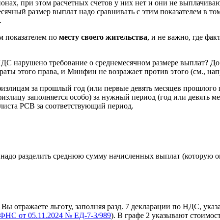
онах, при этом расчетных счетов у них нет и они не выплачива
сячный размер выплат надо сравнивать с этим показателем в том
.
м показателем по
месту своего жительства
, и не важно, где фа
т НДС нарушено требование о среднемесячном размере выплат? Д
ты этого права, и Минфин не возражает против этого (см., напр
злицам за прошлый год (или первые девять месяцев прошлого го
излицу заполняется особо) за нужный период (год или девять ме
о листа РСВ за соответствующий период.
о надо разделить среднюю сумму начисленных выплат (которую 
Вы отражаете льготу, заполняя разд. 7 декларации по НДС, указа
ФНС от 05.11.2024 № ЕД-7-3/989
). В графе 2 указывают стоимост