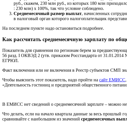
руб., скажем, 230 млн руб., из которых 180 млн приход
: 230 млн) х 100%, так что условие соблюдено.
Среднемесячный размер выплат
, начисленных сотрудн
в налоговый орган которого налогоплательщик представил
На последнем пункте надо остановиться подробнее.
Как рассчитать среднемесячную зарплату по общ
Показатель для сравнения по регионам берем за предшествующий
56 разд. I ОКВЭД 2 (утв. приказом Росстандарта от 31.01.2014 
ЕГРЮЛ.
Факт включения или не включения в Реестр субъектов СМП зна
Чтобы выяснить этот показатель, надо пройти на
сайт ЕМИСС
«Деятельность гостиниц и предприятий общественного питани
В ЕМИСС нет сведений о среднемесячной зарплате – можно не со
Что делать, если на начало квартала данные за весь прошлый 
сравнивайте с наибольшим из значений
среднемесячных вып