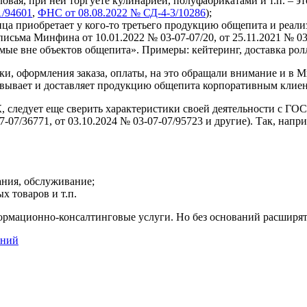
овая, при ней торгуете кулинарией, полуфабрикатами и т.п. – эт
1/94601
,
ФНС от 08.08.2022 № СД-4-3/10286
);
ица приобретает у кого-то третьего продукцию общепита и реализу
исьма Минфина от 10.01.2022 № 03-07-07/20, от 25.11.2021 № 03
аемые вне объектов общепита». Примеры: кейтеринг, доставка рол
и, оформления заказа, оплаты, на это обращали внимание и в Ми
зовывает и доставляет продукцию общепита корпоративным клиен
 следует еще сверить характеристики своей деятельности с ГОСТ
7-07/36771, от 03.10.2024 № 03-07-07/95723 и другие). Так, на
ния, обслуживание;
 товаров и т.п.
нформационно-консалтинговые услуги. Но без оснований расширят
ений