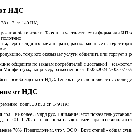
 от НДС
8 п. 3 ст. 149 НК):
розничной торговли. То есть, в частности, если фирма или ИП 
е положено;
а, через вендинговые аппараты, расположенные на территории 
ми;
родукцию, тому, кто оказывает услуги общепита или торгует в р
кцию общепита по заказам потребителей с доставкой – (самостоя
 Минфин (см., например, разъяснение от 19.06.2023 № 03-07-07/
 быть освобождены от НДС. Теперь еще надо проверить, соблюден
ение от НДС
менно, подп. 38 п. 3 ст. 149 НК).
од – не более 3 млрд руб. Внимание: этот показатель установлен
д, то с 01.10.2025 г. налогоплательщик имеет право освободить
 менее 70%. Предположим, что у ООО «Вкус степей» общая сумм