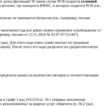
ют доход физлицам? В таком случае РСВ подается
головной
 регионе, где находится ИФНС, в которую подается РСВ (см.,
ктически он занимается бизнесом (см., например, письмо
о окончания года все равно можно применять освобождение от
имер, письмо от 12.11.2024 № 03-07-07/111447).
да). Для этого надо взять сумму выплат по трудовым
сяцев). После этого его надо разделить на среднесписочную
определили выше) на количество месяцев в соответствующем
в в графе 1 код 1011214 (п. 50.1 порядка заполнения
ь реализованных за квартал услуг общепита (п. 50.2 указ.