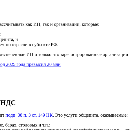
ссчитывать как ИП, так и организации, которые:
м
щепита, и
ем по отрасли в субъекте РФ.
испеченные ИП и только что зарегистрированные организации м
од 2025 года превысил 20 млн
т НДС
жит
подп. 38 п. 3 ст. 149 НК
. Это услуги общепита, оказываемые:
, барах, столовых и т.п.;