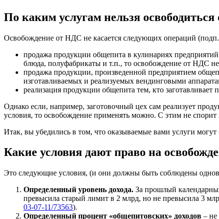
По каким услугам нельзя освободиться
Освобождение от НДС не касается следующих операций (подп. 3
продажа продукции общепита в кулинариях предприятий 
блюда, полуфабрикаты и т.п., то освобождение от НДС н
продажа продукции, произведенной предприятием общепит
изготавливаемых и реализуемых вендинговыми аппарата
реализация продукции общепита тем, кто заготавливает п
Однако если, например, заготовочный цех сам реализует проду
условия, то освобождение применять можно. С этим не спорит и
Итак, вы убедились в том, что оказываемые вами услуги могут
Какие условия дают право на освобожд
Это следующие условия, (и они должны быть соблюдены одновре
Определенный уровень дохода.
За прошлый календарный г
превысила старый лимит в 2 млрд, но не превысила 3 млр
03-07-11/73563
).
Определенный процент «общепитовских» доходов
– не