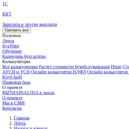
1С
ККТ
Зарплата и другие выплаты
Смотреть все
Полезное
Лента
БухУбер
Обучение
Календарь бухгалтера
Калькуляторы
Все калькуляторы
Расчет стоимости бухобслуживания
Пени
Ст
АУСН и УСН
Онлайн калькулятор НДФЛ
Онлайн калькулятор
Клуб БиН
Правовая база
О проекте
BIZNESINALOGI в лицах
О проекте
Мы в СМИ
Контакты
Главная
Лента
Налоги и взносы