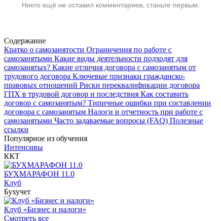
Никто ещё не оставил комментариев, станьте первым.
Содержание
Кратко о самозанятости
Ограничения по работе с
самозанятыми
Какие виды деятельности подходят для
самозанятых?
Какие отличия договора с самозанятым от
трудового договора
Ключевые признаки гражданско-
правовых отношений
Риски переквалификации договора
ГПХ в трудовой договор и последствия
Как составить
договор с самозанятым?
Типичные ошибки при составлении
договора с самозанятым
Налоги и отчетность при работе с
самозанятыми
Часто задаваемые вопросы (FAQ)
Полезные
ссылки
Популярное из обучения
Интенсивы
ККТ
БУХМАРАФОН 11.0
Клуб
Бухучет
Клуб «Бизнес и налоги»
Смотреть все