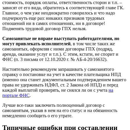
стоимость, порядок оплаты, ответственность сторон и т.п. –
зависят от его вида, обратитесь к соответствующей главе ГК.
Главное, о чем уже неоднократно говорилось и что надо
подчеркнуть еще раз: никаких признаков трудовых
отношений ни в самих отношениях, ни в договоре!
Подменять трудовой договор ГПХ нельзя.
Самозанятые не вправе выступать работодателями, но
могут привлекать исполнителей
, в том числе таких же
самозанятых, оформляя с ними договоры ГПХ (подряд,
аренда, оказание услуг и т.п.). С этим, кстати, не спорит и
ФНС (п. 3 письма от 12.10.2020 г. № АБ-4-20/16632).
Настоятельно рекомендуем запрашивать у самозанятого
справку о постановке на учет в качестве плательщика НПД
(именно она станет документальным подтверждением вашего
права не удерживать НДФЛ, ст. 2 Закона об НПД) и перед
каждой выплатой проверять, не снялся ли он с учета
на
портале ФНС
.
Лучше все-таки заключить полноценный договор с
самозанятым, указав в нем на его статус и на обязанность
немедленно сообщить о его утрате.
Типичные ошибки при составлении