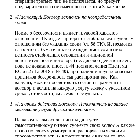
операций третьих лиц не исключается, но требует
предварительного письменного согласия Заказчика».
«Настоящий Договор заключен на неопределенный
срок».
Норма о бессрочности выдает трудовой характер
отношений. ТК отдает приоритет стабильным трудовым
отношениям без указания срока (ст. 58 ТК). И, несмотря
на то что на бумаге никто не подвергает сомнению
ценность стабильных отношений и априорной
действительности договора (т.е. договор действителен,
пока не доказано иное, п. 44 постановления Пленума
ВС от 25.12.2018 г. № 49), при наличии других опасных
признаков бессрочность сыграет против вас. Как
вариант, можно посоветовать составить рамочный
договор и делать на каждую услугу заявку с указанием
сроков, стоимости, желаемого результата.
«На время действия Договора Исполнитель не вправе
оказывать услуги другим заказчикам».
На каком таком основании вы диктуете
самостоятельному бизнес-субъекту свою волю? А как же
право по своему усмотрению распоряжаться своими
способностями (ст. 37 Конституции)? Как же то, что