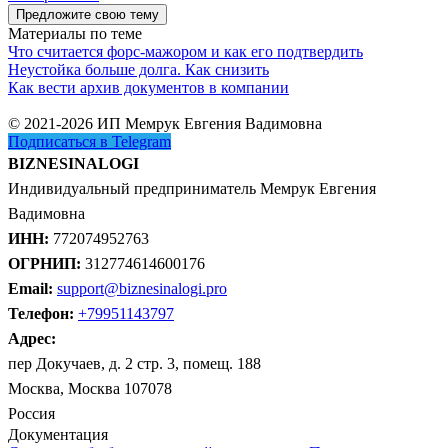
Предложите свою тему
Материалы по теме
Что считается форс-мажором и как его подтвердить
Неустойка больше долга. Как снизить
Как вести архив документов в компании
© 2021-2026 ИП Мемрук Евгения Вадимовна
Подписаться в Telegram
BIZNESINALOGI
Индивидуальный предприниматель Мемрук Евгения
Вадимовна
ИНН:
772074952763
ОГРНИП:
312774614600176
Email:
support@biznesinalogi.pro
Телефон:
+79951143797
Адрес:
пер Докучаев, д. 2 стр. 3, помещ. 188
Москва, Москва 107078
Россия
Документация