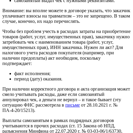
самозанятый выдал чек с нужными реквизитами.
Внимание: вы вполне можете в договоре указать, что заказчик
уплачивает взносы на травматизм – это не запрещено. В таком
случае, конечно, их надо перечислять.
Чтобы без проблем учесть в расходах затраты на приобретение
товаров (работ, услуг, имущественных прав), заказчику нужно
затребовать чек с наименованием товара (работ, услуг,
имущественных прав), ИНН заказчика. Нужен ли акт? Для
налогового учета расходов покупателя (например, при
наличии предоплаты) акт необходим, поскольку
подтверждает:
факт исполнения;
период (дату) оказания.
При наличии корректного договора и акта организация может
смело учитывать расходы, даже если самозанятый
аннулировал чек, а деньги не вернул – и такое бывает (эту
ситуацию ФНС рассмотрела в
письме
от 28.10.2021 г. №
ПА-4-20/15213).
Выплаты самозанятым в рамках подрядных договоров
учитываются в прочих расходах (ст. 15 Закона об НПД,
разъяснения Минфина от 22.07.2020 г. № 03-03-06/1/63730,