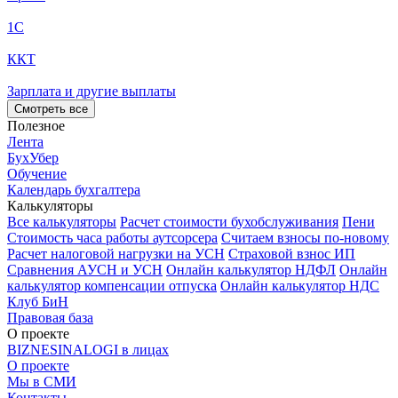
1С
ККТ
Зарплата и другие выплаты
Смотреть все
Полезное
Лента
БухУбер
Обучение
Календарь бухгалтера
Калькуляторы
Все калькуляторы
Расчет стоимости бухобслуживания
Пени
Стоимость часа работы аутсорсера
Считаем взносы по-новому
Расчет налоговой нагрузки на УСН
Страховой взнос ИП
Сравнения АУСН и УСН
Онлайн калькулятор НДФЛ
Онлайн
калькулятор компенсации отпуска
Онлайн калькулятор НДС
Клуб БиН
Правовая база
О проекте
BIZNESINALOGI в лицах
О проекте
Мы в СМИ
Контакты