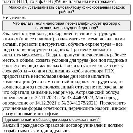
платят НПД, то в ф. 6-НДФЛ выплаты им не отражают.
Можно ли устанавливать самозанятому фиксированный график
работы?
Нет, нельзя.
Что делать, если налоговая переквалифицирует договор с
самозанятым в трудовой договор?
Заключить трудовой договор, внести запись в трудовую
книжку (при ее наличии), ознакомить со всеми локальными
актами, провести инструктажи, обучить охране труда – все
под собственноручную подпись. При необходимости –
оплатить медосмотр. Выдать пропуск, предоставить рабочее
место, в общем, создать условия для труда (все под подпись в
соответствующих журналах). Посчитать отпускные за весь
срок работы – со дня подписания якобы договора ГПХ,
предоставить неиспользованные дни или выплатить
компенсацию (если самозанятый продолжает трудиться, то
компенсация за неиспользованный отпуск не положена, на
что обратили внимание, например, Астраханский облсуд,
определение от 22.11.2023 г. № 33-4440/2023, Мосгорсуд,
определение от 14.12.2021 г. № 33-41275/2021). Представить
уточненные формы отчетности, перечислить налоги, взносы,
сразу с пенями и штрафами.
Где можно найти образец договора с самозанятым?
Каждый гражданско-правовой договор уникален и должен
разрабатываться индивидуально.