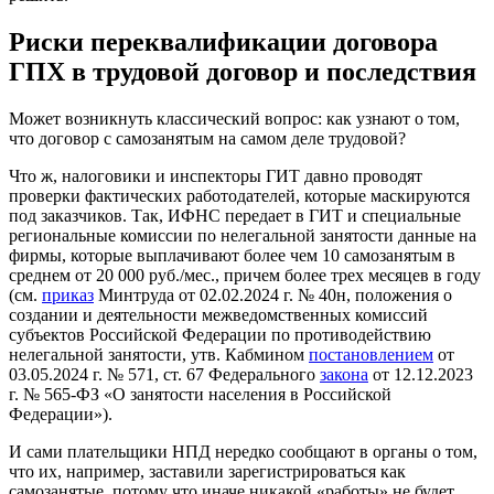
Риски переквалификации договора
ГПХ в трудовой договор и последствия
Может возникнуть классический вопрос: как узнают о том,
что договор с самозанятым на самом деле трудовой?
Что ж, налоговики и инспекторы ГИТ давно проводят
проверки фактических работодателей, которые маскируются
под заказчиков. Так, ИФНС передает в ГИТ и специальные
региональные комиссии по нелегальной занятости данные на
фирмы, которые выплачивают более чем 10 самозанятым в
среднем от 20 000 руб./мес., причем более трех месяцев в году
(см.
приказ
Минтруда от 02.02.2024 г. № 40н, положения о
создании и деятельности межведомственных комиссий
субъектов Российской Федерации по противодействию
нелегальной занятости, утв. Кабмином
постановлением
от
03.05.2024 г. № 571, ст. 67 Федерального
закона
от 12.12.2023
г. № 565-ФЗ «О занятости населения в Российской
Федерации»).
И сами плательщики НПД нередко сообщают в органы о том,
что их, например, заставили зарегистрироваться как
самозанятые, потому что иначе никакой «работы» не будет.