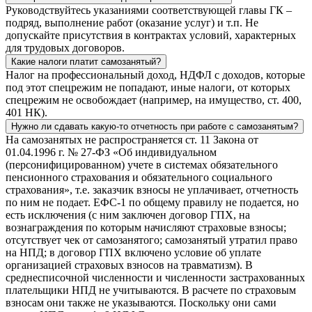
Руководствуйтесь указаниями соответствующей главы ГК –
подряд, выполнение работ (оказание услуг) и т.п. Не
допускайте присутствия в контрактах условий, характерных
для трудовых договоров.
Какие налоги платит самозанятый?
Налог на профессиональный доход, НДФЛ с доходов, которые
под этот спецрежим не попадают, иные налоги, от которых
спецрежим не освобождает (например, на имущество, ст. 400,
401 НК).
Нужно ли сдавать какую-то отчетность при работе с самозанятым?
На самозанятых не распространяется ст. 11 Закона от
01.04.1996 г. № 27-ФЗ «Об индивидуальном
(персонифицированном) учете в системах обязательного
пенсионного страхования и обязательного социального
страхования», т.е. заказчик взносы не уплачивает, отчетность
по ним не подает. ЕФС-1 по общему правилу не подается, но
есть исключения (с ним заключен договор ГПХ, на
вознаграждения по которым начисляют страховые взносы;
отсутствует чек от самозанятого; самозанятый утратил право
на НПД; в договор ГПХ включено условие об уплате
организацией страховых взносов на травматизм). В
среднесписочной численности и численности застрахованных
плательщики НПД не учитываются. В расчете по страховым
взносам они также не указываются. Поскольку они сами