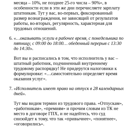
месяца – 10%, не позднее 25-го числа – 90%», в
особенности если в эти же дни перечисляете зарплату
штатникам. Тут у вас, во-первых, фиксированный
размер вознаграждения, не зависящий от результатов
работы, во-вторых, регулярность, характерная для
трудовых отношений.
«…оказывать услуги в рабочее время, с понедельника по
пятницу, с 09:00 до 18:00… обеденный перерыв с 13:30
до 14:30».
Вот вы и расписались в том, что исполнитель у вас –
штатный работник, подчиненный внутреннему
трудовому распорядку! Не придерутся налоговики к
формулировке: «…самостоятельно определяет время
оказания услуг».
«Исполнитель имеет право на отпуск в 28 календарных
дней».
Тут мы видим термин из трудового права. «Отпускам»,
«работникам», «премиям» и прочим словам из ТК не
место в договоре ГПХ, и не надейтесь, что суд
снизойдет к тому, что так «привычнее», «понятнее»,
«оговорились».