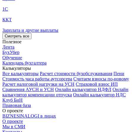
1С
ККТ
Зарплата и другие выплаты
Смотреть все
Полезное
Лента
БухУбер
Обучение
Календарь бухгалтера
Калькуляторы
Все калькуляторы
Расчет стоимости бухобслуживания
Пени
Стоимость часа работы аутсорсера
Считаем взносы по-новому
Расчет налоговой нагрузки на УСН
Страховой взнос ИП
Сравнения АУСН и УСН
Онлайн калькулятор НДФЛ
Онлайн
калькулятор компенсации отпуска
Онлайн калькулятор НДС
Клуб БиН
Правовая база
О проекте
BIZNESINALOGI в лицах
О проекте
Мы в СМИ
Контакты