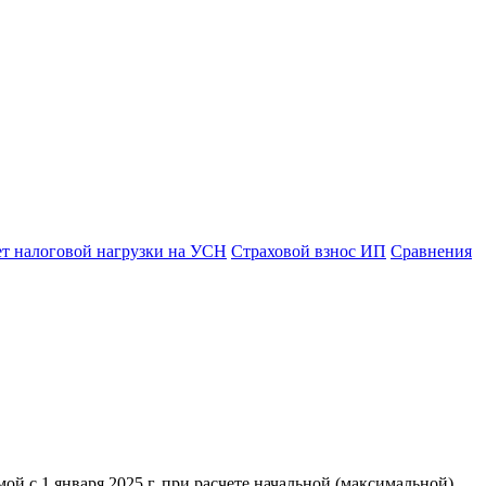
ет налоговой нагрузки на УСН
Страховой взнос ИП
Сравнения
й с 1 января 2025 г. при расчете начальной (максимальной)