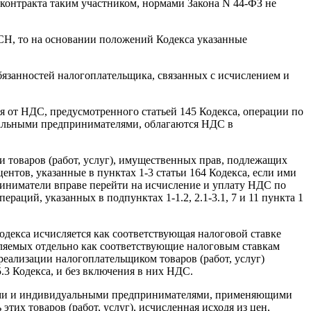
онтракта таким участником, нормами Закона N 44-ФЗ не
СН, то на основании положений Кодекса указанные
язанностей налогоплательщика, связанных с исчислением и
 от НДС, предусмотренного статьей 145 Кодекса, операции по
дуальными предпринимателями, облагаются НДС в
 товаров (работ, услуг), имущественных прав, подлежащих
ентов, указанные в пунктах 1-3 статьи 164 Кодекса, если ими
риниматели вправе перейти на исчисление и уплату НДС по
ераций, указанных в подпунктах 1-1.2, 2.1-3.1, 7 и 11 пункта 1
одекса исчисляется как соответствующая налоговой ставке
исляемых отдельно как соответствующие налоговым ставкам
реализации налогоплательщиком товаров (работ, услуг)
5.3 Кодекса, и без включения в них НДС.
ациями и индивидуальными предпринимателями, применяющими
их товаров (работ, услуг), исчисленная исходя из цен,