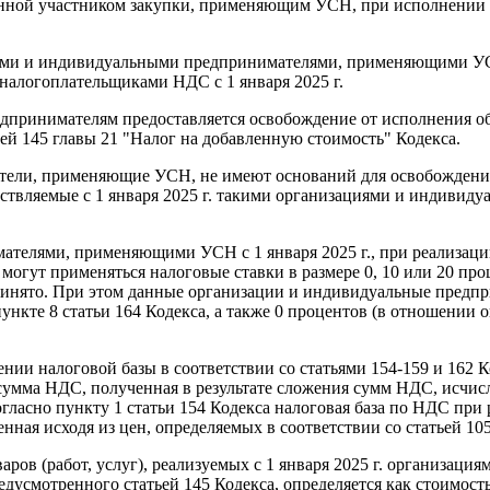
енной участником закупки, применяющим УСН, при исполнении к
ациями и индивидуальными предпринимателями, применяющими У
алогоплательщиками НДС с 1 января 2025 г.
дпринимателям предоставляется освобождение от исполнения об
ей 145 главы 21 "Налог на добавленную стоимость" Кодекса.
тели, применяющие УСН, не имеют оснований для освобождения
ществляемые с 1 января 2025 г. такими организациями и индиви
телями, применяющими УСН с 1 января 2025 г., при реализации
огут применяться налоговые ставки в размере 0, 10 или 20 проц
принято. При этом данные организации и индивидуальные предп
нкте 8 статьи 164 Кодекса, а также 0 процентов (в отношении оп
нии налоговой базы в соответствии со статьями 154-159 и 162 К
ак сумма НДС, полученная в результате сложения сумм НДС, исч
ласно пункту 1 статьи 154 Кодекса налоговая база по НДС при 
ленная исходя из цен, определяемых в соответствии со статьей 10
аров (работ, услуг), реализуемых с 1 января 2025 г. организ
мотренного статьей 145 Кодекса, определяется как стоимость эт