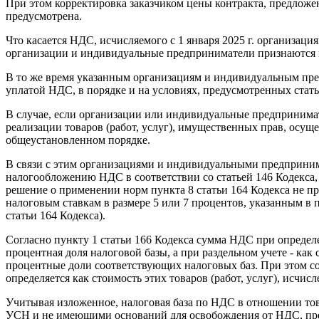
При этом корректировка заказчиком цены контракта, предлож
предусмотрена.
Что касается НДС, исчисляемого с 1 января 2025 г. организ
организации и индивидуальные предприниматели признаются н
В то же время указанным организациям и индивидуальным пре
уплатой НДС, в порядке и на условиях, предусмотренных стать
В случае, если организации или индивидуальные предпринима
реализации товаров (работ, услуг), имущественных прав, осу
общеустановленном порядке.
В связи с этим организациями и индивидуальными предпринима
налогообложению НДС в соответствии со статьей 146 Кодекса, м
решение о применении норм пункта 8 статьи 164 Кодекса не 
налоговым ставкам в размере 5 или 7 процентов, указанным в пу
статьи 164 Кодекса).
Согласно пункту 1 статьи 166 Кодекса сумма НДС при определе
процентная доля налоговой базы, а при раздельном учете - к
процентные доли соответствующих налоговых баз. При этом сог
определяется как стоимость этих товаров (работ, услуг), исчис
Учитывая изложенное, налоговая база по НДС в отношении тов
УСН и не имеющими оснований для освобождения от НДС, предус