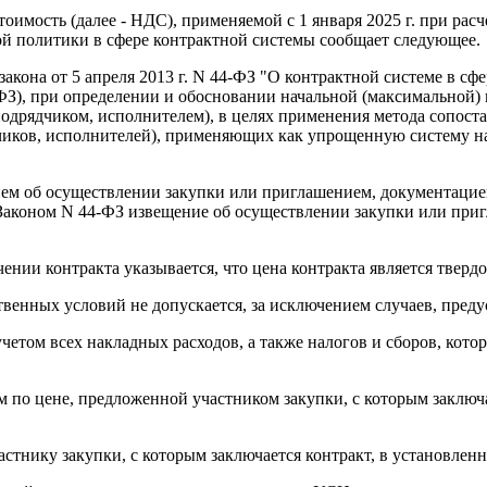
тоимость (далее - НДС), применяемой с 1 января 2025 г. при ра
й политики в сфере контрактной системы сообщает следующее.
кона от 5 апреля 2013 г. N 44-ФЗ "О контрактной системе в сфер
ФЗ), при определении и обосновании начальной (максимальной)
одрядчиком, исполнителем), в целях применения метода сопост
чиков, исполнителей), применяющих как упрощенную систему на
ем об осуществлении закупки или приглашением, документацией 
с Законом N 44-ФЗ извещение об осуществлении закупки или приг
ении контракта указывается, что цена контракта является твердо
венных условий не допускается, за исключением случаев, пред
четом всех накладных расходов, а также налогов и сборов, кото
ом по цене, предложенной участником закупки, с которым заключ
стнику закупки, с которым заключается контракт, в установленн