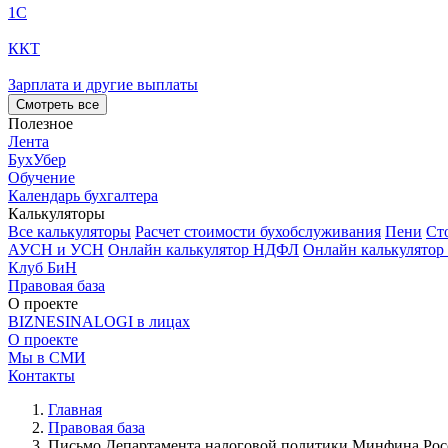
1С
ККТ
Зарплата и другие выплаты
Смотреть все
Полезное
Лента
БухУбер
Обучение
Календарь бухгалтера
Калькуляторы
Все калькуляторы
Расчет стоимости бухобслуживания
Пени
Ст
АУСН и УСН
Онлайн калькулятор НДФЛ
Онлайн калькулятор
Клуб БиН
Правовая база
О проекте
BIZNESINALOGI в лицах
О проекте
Мы в СМИ
Контакты
Главная
Правовая база
Письмо Департамента налоговой политики Минфина России 