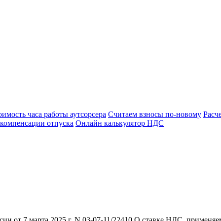
оимость часа работы аутсорсера
Считаем взносы по-новому
Расч
 компенсации отпуска
Онлайн калькулятор НДС
от 7 марта 2025 г. N 03-07-11/22410 О ставке НДС, применяемо