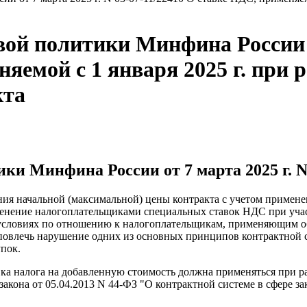
й политики Минфина России от
няемой с 1 января 2025 г. при 
кта
и Минфина России от 7 марта 2025 г. N 
ия начальной (максимальной) цены контракта с учетом применен
менение налогоплательщиками специальных ставок НДС при уча
 условиях по отношению к налогоплательщикам, применяющим 
овлечь нарушение одних из основных принципов контрактной си
пок.
ка налога на добавленную стоимость должна применяться при ра
кона от 05.04.2013 N 44-ФЗ "О контрактной системе в сфере зак