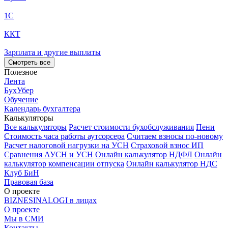
1С
ККТ
Зарплата и другие выплаты
Смотреть все
Полезное
Лента
БухУбер
Обучение
Календарь бухгалтера
Калькуляторы
Все калькуляторы
Расчет стоимости бухобслуживания
Пени
Стоимость часа работы аутсорсера
Считаем взносы по-новому
Расчет налоговой нагрузки на УСН
Страховой взнос ИП
Сравнения АУСН и УСН
Онлайн калькулятор НДФЛ
Онлайн
калькулятор компенсации отпуска
Онлайн калькулятор НДС
Клуб БиН
Правовая база
О проекте
BIZNESINALOGI в лицах
О проекте
Мы в СМИ
Контакты