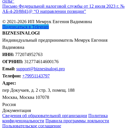
силы"
Письмо Федеральной налоговой службы от 12 июля 2023 г. №
АБ-4-20/8841@ “О направлении позиции”
© 2021-2026 ИП Мемрук Евгения Вадимовна
Подписаться в Telegram
BIZNESINALOGI
Индивидуальный предприниматель Мемрук Евгения
Вадимовна
ИНН:
772074952763
ОГРНИП:
312774614600176
Email:
support@biznesinalogi.pro
Телефон:
+79951143797
Адрес:
пер Докучаев, д. 2 стр. 3, помещ. 188
Москва, Москва 107078
Россия
Документация
Сведения об образовательной организации
Политика
конфиденциальности
Правила программы лояльности
Пользовательское соглашение