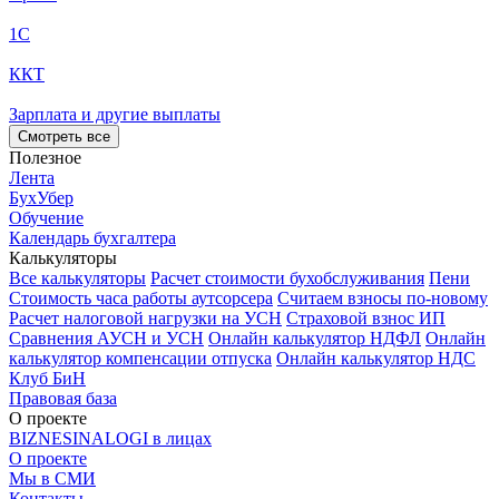
1С
ККТ
Зарплата и другие выплаты
Смотреть все
Полезное
Лента
БухУбер
Обучение
Календарь бухгалтера
Калькуляторы
Все калькуляторы
Расчет стоимости бухобслуживания
Пени
Стоимость часа работы аутсорсера
Считаем взносы по-новому
Расчет налоговой нагрузки на УСН
Страховой взнос ИП
Сравнения АУСН и УСН
Онлайн калькулятор НДФЛ
Онлайн
калькулятор компенсации отпуска
Онлайн калькулятор НДС
Клуб БиН
Правовая база
О проекте
BIZNESINALOGI в лицах
О проекте
Мы в СМИ
Контакты