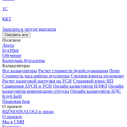
1С
ККТ
Зарплата и другие выплаты
Смотреть все
Полезное
Лента
БухУбер
Обучение
Календарь бухгалтера
Калькуляторы
Все калькуляторы
Расчет стоимости бухобслуживания
Пени
Стоимость часа работы аутсорсера
Считаем взносы по-новому
Расчет налоговой нагрузки на УСН
Страховой взнос ИП
Сравнения АУСН и УСН
Онлайн калькулятор НДФЛ
Онлайн
калькулятор компенсации отпуска
Онлайн калькулятор НДС
Клуб БиН
Правовая база
О проекте
BIZNESINALOGI в лицах
О проекте
Мы в СМИ
Контакты