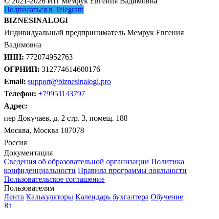
© 2021-2026 ИП Мемрук Евгения Вадимовна
Подписаться в Telegram
BIZNESINALOGI
Индивидуальный предприниматель Мемрук Евгения
Вадимовна
ИНН:
772074952763
ОГРНИП:
312774614600176
Email:
support@biznesinalogi.pro
Телефон:
+79951143797
Адрес:
пер Докучаев, д. 2 стр. 3, помещ. 188
Москва, Москва 107078
Россия
Документация
Сведения об образовательной организации
Политика
конфиденциальности
Правила программы лояльности
Пользовательское соглашение
Пользователям
Лента
Калькуляторы
Календарь бухгалтера
Обучение
Rt