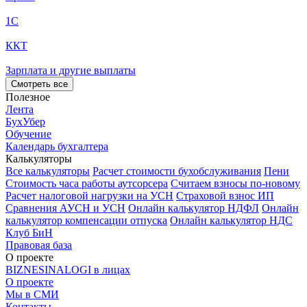
1С
ККТ
Зарплата и другие выплаты
Смотреть все
Полезное
Лента
БухУбер
Обучение
Календарь бухгалтера
Калькуляторы
Все калькуляторы
Расчет стоимости бухобслуживания
Пени
Стоимость часа работы аутсорсера
Считаем взносы по-новому
Расчет налоговой нагрузки на УСН
Страховой взнос ИП
Сравнения АУСН и УСН
Онлайн калькулятор НДФЛ
Онлайн
калькулятор компенсации отпуска
Онлайн калькулятор НДС
Клуб БиН
Правовая база
О проекте
BIZNESINALOGI в лицах
О проекте
Мы в СМИ
Контакты