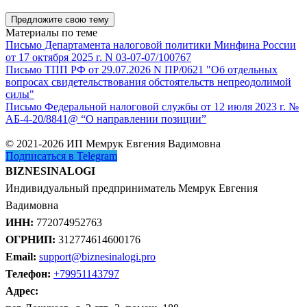
Предложите свою тему
Материалы по теме
Письмо Департамента налоговой политики Минфина России
от 17 октября 2025 г. N 03-07-07/100767
Письмо ТПП РФ от 29.07.2026 N ПР/0621 "Об отдельных
вопросах свидетельствования обстоятельств непреодолимой
силы"
Письмо Федеральной налоговой службы от 12 июля 2023 г. №
АБ-4-20/8841@ “О направлении позиции”
© 2021-2026 ИП Мемрук Евгения Вадимовна
Подписаться в Telegram
BIZNESINALOGI
Индивидуальный предприниматель Мемрук Евгения
Вадимовна
ИНН:
772074952763
ОГРНИП:
312774614600176
Email:
support@biznesinalogi.pro
Телефон:
+79951143797
Адрес: