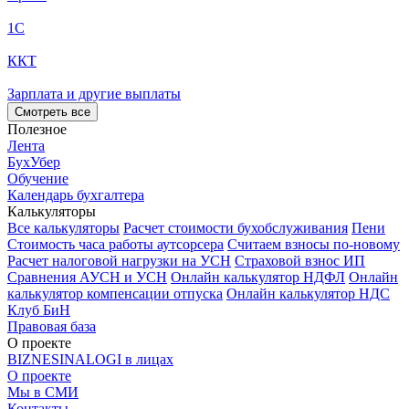
1С
ККТ
Зарплата и другие выплаты
Смотреть все
Полезное
Лента
БухУбер
Обучение
Календарь бухгалтера
Калькуляторы
Все калькуляторы
Расчет стоимости бухобслуживания
Пени
Стоимость часа работы аутсорсера
Считаем взносы по-новому
Расчет налоговой нагрузки на УСН
Страховой взнос ИП
Сравнения АУСН и УСН
Онлайн калькулятор НДФЛ
Онлайн
калькулятор компенсации отпуска
Онлайн калькулятор НДС
Клуб БиН
Правовая база
О проекте
BIZNESINALOGI в лицах
О проекте
Мы в СМИ
Контакты