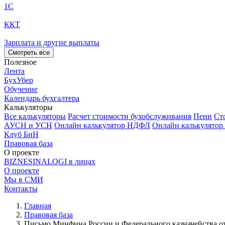
1С
ККТ
Зарплата и другие выплаты
Смотреть все
Полезное
Лента
БухУбер
Обучение
Календарь бухгалтера
Калькуляторы
Все калькуляторы
Расчет стоимости бухобслуживания
Пени
Ст
АУСН и УСН
Онлайн калькулятор НДФЛ
Онлайн калькулятор
Клуб БиН
Правовая база
О проекте
BIZNESINALOGI в лицах
О проекте
Мы в СМИ
Контакты
Главная
Правовая база
Письмо Минфина России и Федерального казначейства от 