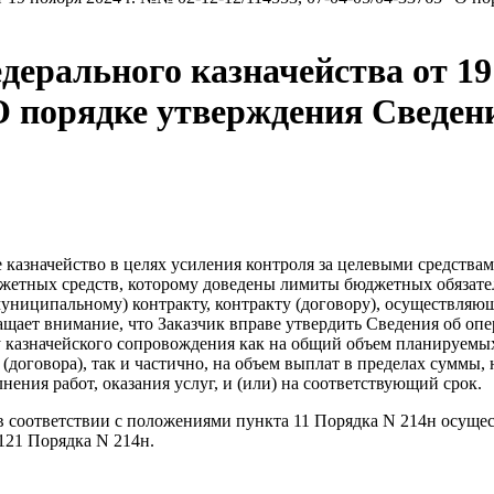
ерального казначейства от 19 
 “О порядке утверждения Сведе
казначейство в целях усиления контроля за целевыми средств
джетных средств, которому доведены лимиты бюджетных обязате
муниципальному) контракту, контракту (договору), осуществляю
ращает внимание, что Заказчик вправе утвердить Сведения об о
у казначейского сопровождения как на общий объем планируемых
 (договора), так и частично, на объем выплат в пределах суммы
ения работ, оказания услуг, и (или) на соответствующий срок.
в соответствии с положениями пункта 11 Порядка N 214н осуще
12
1
Порядка N 214н.