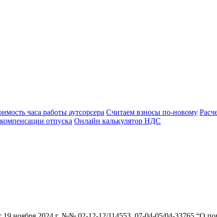
оимость часа работы аутсорсера
Считаем взносы по-новому
Расч
 компенсации отпуска
Онлайн калькулятор НДС
19 ноября 2024 г. №№ 02-12-12/114553, 07-04-05/04-33765 “О п