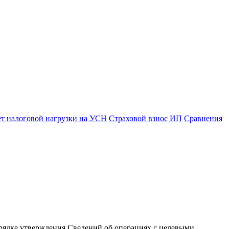
ет налоговой нагрузки на УСН
Страховой взнос ИП
Сравнения
орядке утверждения Сведений об операциях с целевыми