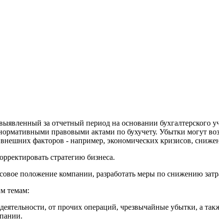
выявленный за отчетный период на основании бухгалтерского уч
 нормативными правовыми актами по бухучету. Убытки могут возн
а внешних факторов - например, экономических кризисов, сниже
орректировать стратегию бизнеса.
овое положение компании, разработать меры по снижению затра
м темам:
деятельности, от прочих операций, чрезвычайные убытки, а та
мпании.