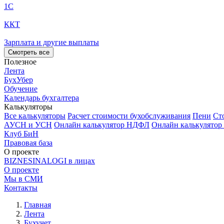
1С
ККТ
Зарплата и другие выплаты
Смотреть все
Полезное
Лента
БухУбер
Обучение
Календарь бухгалтера
Калькуляторы
Все калькуляторы
Расчет стоимости бухобслуживания
Пени
Ст
АУСН и УСН
Онлайн калькулятор НДФЛ
Онлайн калькулятор
Клуб БиН
Правовая база
О проекте
BIZNESINALOGI в лицах
О проекте
Мы в СМИ
Контакты
Главная
Лента
Бухучет