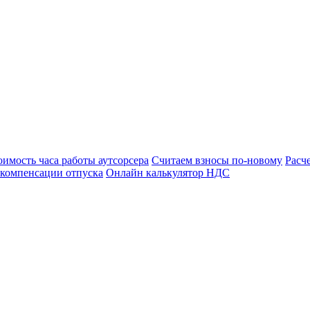
оимость часа работы аутсорсера
Считаем взносы по-новому
Расч
 компенсации отпуска
Онлайн калькулятор НДС