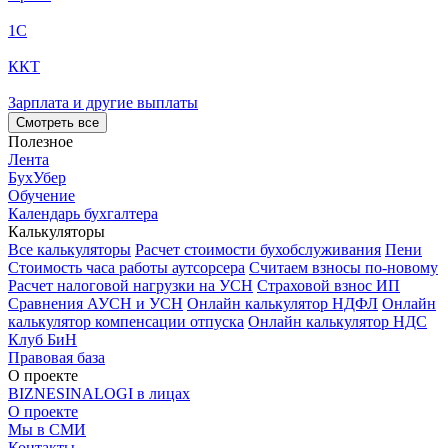
1С
ККТ
Зарплата и другие выплаты
Смотреть все
Полезное
Лента
БухУбер
Обучение
Календарь бухгалтера
Калькуляторы
Все калькуляторы
Расчет стоимости бухобслуживания
Пени
Стоимость часа работы аутсорсера
Считаем взносы по-новому
Расчет налоговой нагрузки на УСН
Страховой взнос ИП
Сравнения АУСН и УСН
Онлайн калькулятор НДФЛ
Онлайн
калькулятор компенсации отпуска
Онлайн калькулятор НДС
Клуб БиН
Правовая база
О проекте
BIZNESINALOGI в лицах
О проекте
Мы в СМИ
Контакты