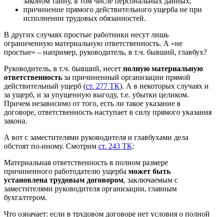
законом тайну, в том числе персональных данных;
причинение прямого действительного ущерба не при
исполнении трудовых обязанностей.
В других случаях простые работники несут лишь
ограниченную материальную ответственность. А «не
простые» – например, руководитель, в т.ч. бывший, главбух?
Руководитель, в т.ч. бывший, несет
полную материальную
ответственность
за причиненный организации прямой
действительный ущерб (
ст. 277 ТК
). А в некоторых случаях и
за ущерб, и за упущенную выгоду, т.е. убытки целиком.
Причем независимо от того, есть ли такое указание в
договоре, ответственность наступает в силу прямого указания
закона.
А вот с заместителями руководителя и главбухами дела
обстоят по-иному. Смотрим
ст. 243 ТК
:
Материальная ответственность в полном размере
причиненного работодателю ущерба
может быть
установлена трудовым договором
, заключаемым с
заместителями руководителя организации, главным
бухгалтером.
Что означает: если в трудовом договоре нет условия о полной