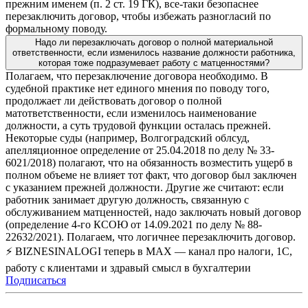
прежним именем (п. 2 ст. 19 ГК), все-таки безопаснее
перезаключить договор, чтобы избежать разногласий по
формальному поводу.
Надо ли перезаключать договор о полной материальной
ответственности, если изменилось название должности работника,
которая тоже подразумевает работу с матценностями?
Полагаем, что перезаключение договора необходимо. В
судебной практике нет единого мнения по поводу того,
продолжает ли действовать договор о полной
матответственности, если изменилось наименование
должности, а суть трудовой функции осталась прежней.
Некоторые суды (например, Волгоградский облсуд,
апелляционное определение от 25.04.2018 по делу № 33-
6021/2018) полагают, что на обязанность возместить ущерб в
полном объеме не влияет тот факт, что договор был заключен
с указанием прежней должности. Другие же считают: если
работник занимает другую должность, связанную с
обслуживанием матценностей, надо заключать новый договор
(определение 4-го КСОЮ от 14.09.2021 по делу № 88-
22632/2021). Полагаем, что логичнее перезаключить договор.
⚡ BIZNESINALOGI теперь в MAX — канал про налоги, 1С,
работу с клиентами и здравый смысл в бухгалтерии
Подписаться