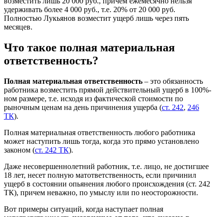
возместить лишь 20 000 руб., причем ежемесячно нельзя
удерживать более 4 000 руб., т.е. 20% от 20 000 руб.
Полностью Лукьянов возместит ущерб лишь через пять
месяцев.
Что такое полная материальная
ответственность?
Полная материальная ответственность
– это обязанность
работника возместить прямой действительный ущерб в 100%-
ном размере, т.е. исходя из фактической стоимости по
рыночным ценам на день причинения ущерба (
ст. 242
,
246
ТК
).
Полная материальная ответственность любого работника
может наступить лишь тогда, когда это прямо установлено
законом (
ст. 242 ТК
).
Даже несовершеннолетний работник, т.е. лицо, не достигшее
18 лет, несет полную матответственность, если причинил
ущерб в состоянии опьянения любого происхождения (ст. 242
ТК), причем неважно, по умыслу или по неосторожности.
Вот примеры ситуаций, когда наступает полная