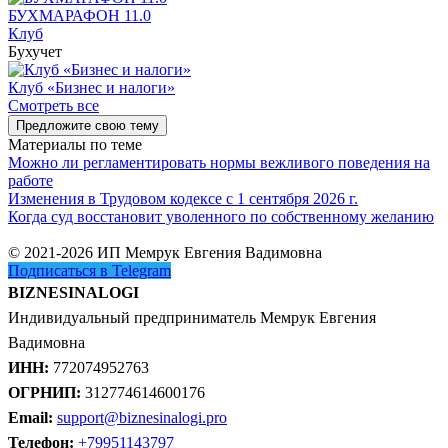
БУХМАРАФОН 11.0
Клуб
Бухучет
Клуб «Бизнес и налоги»
Смотреть все
Предложите свою тему
Материалы по теме
Можно ли регламентировать нормы вежливого поведения на
работе
Изменения в Трудовом кодексе с 1 сентября 2026 г.
Когда суд восстановит уволенного по собственному желанию
© 2021-2026 ИП Мемрук Евгения Вадимовна
Подписаться в Telegram
BIZNESINALOGI
Индивидуальный предприниматель Мемрук Евгения
Вадимовна
ИНН:
772074952763
ОГРНИП:
312774614600176
Email:
support@biznesinalogi.pro
Телефон:
+79951143797