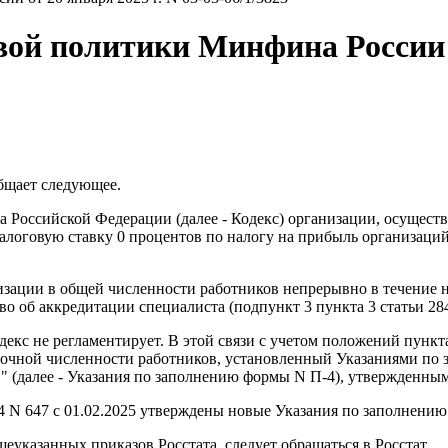
й политики Минфина России от
бщает следующее.
са Российской Федерации (далее - Кодекс) организации, осущес
алоговую ставку 0 процентов по налогу на прибыль организаци
низации в общей численности работников непрерывно в течение 
о об аккредитации специалиста (подпункт 3 пункта 3 статьи 284
кс не регламентирует. В этой связи с учетом положений пункта 
сочной численности работников, установленный Указаниями по
" (далее - Указания по заполнению формы N П-4), утвержденными
024 N 647 с 01.02.2025 утверждены новые Указания по заполнени
казанных приказов Росстата, следует обращаться в Росстат.