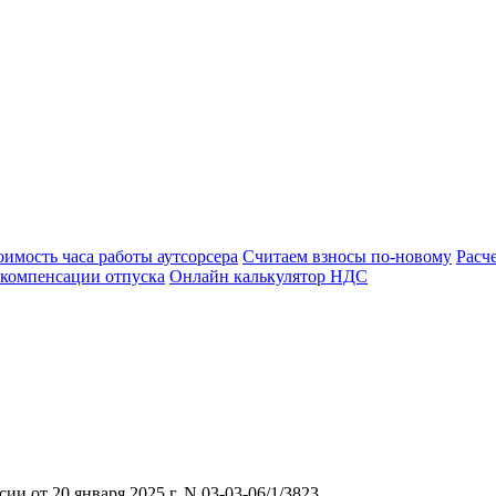
оимость часа работы аутсорсера
Считаем взносы по-новому
Расч
 компенсации отпуска
Онлайн калькулятор НДС
 от 20 января 2025 г. N 03-03-06/1/3823