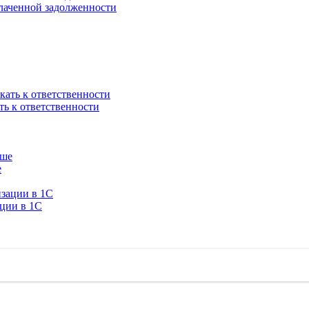
плаченной задолженности
ть к ответственности
е
ации в 1C