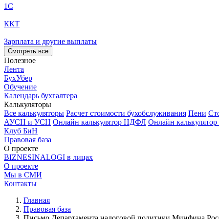
1С
ККТ
Зарплата и другие выплаты
Смотреть все
Полезное
Лента
БухУбер
Обучение
Календарь бухгалтера
Калькуляторы
Все калькуляторы
Расчет стоимости бухобслуживания
Пени
Ст
АУСН и УСН
Онлайн калькулятор НДФЛ
Онлайн калькулятор
Клуб БиН
Правовая база
О проекте
BIZNESINALOGI в лицах
О проекте
Мы в СМИ
Контакты
Главная
Правовая база
Письмо Департамента налоговой политики Минфина России