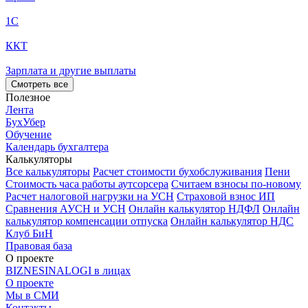
1С
ККТ
Зарплата и другие выплаты
Смотреть все
Полезное
Лента
БухУбер
Обучение
Календарь бухгалтера
Калькуляторы
Все калькуляторы
Расчет стоимости бухобслуживания
Пени
Стоимость часа работы аутсорсера
Считаем взносы по-новому
Расчет налоговой нагрузки на УСН
Страховой взнос ИП
Сравнения АУСН и УСН
Онлайн калькулятор НДФЛ
Онлайн
калькулятор компенсации отпуска
Онлайн калькулятор НДС
Клуб БиН
Правовая база
О проекте
BIZNESINALOGI в лицах
О проекте
Мы в СМИ
Контакты