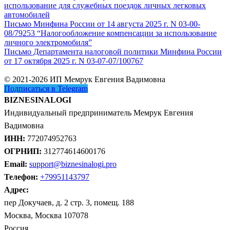
использование для служебных поездок личных легковых
автомобилей
Письмо Минфина России от 14 августа 2025 г. N 03-00-
08/79253 “Налогообложение компенсации за использование
личного электромобиля”
Письмо Департамента налоговой политики Минфина России
от 17 октября 2025 г. N 03-07-07/100767
© 2021-2026 ИП Мемрук Евгения Вадимовна
Подписаться в Telegram
BIZNESINALOGI
Индивидуальный предприниматель Мемрук Евгения
Вадимовна
ИНН:
772074952763
ОГРНИП:
312774614600176
Email:
support@biznesinalogi.pro
Телефон:
+79951143797
Адрес:
пер Докучаев, д. 2 стр. 3, помещ. 188
Москва, Москва 107078
Россия