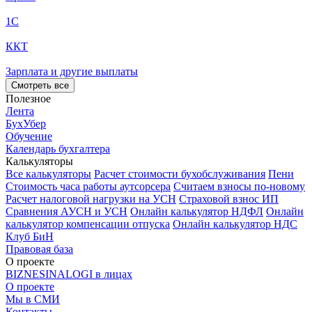
1С
ККТ
Зарплата и другие выплаты
Смотреть все
Полезное
Лента
БухУбер
Обучение
Календарь бухгалтера
Калькуляторы
Все калькуляторы
Расчет стоимости бухобслуживания
Пени
Стоимость часа работы аутсорсера
Считаем взносы по-новому
Расчет налоговой нагрузки на УСН
Страховой взнос ИП
Сравнения АУСН и УСН
Онлайн калькулятор НДФЛ
Онлайн
калькулятор компенсации отпуска
Онлайн калькулятор НДС
Клуб БиН
Правовая база
О проекте
BIZNESINALOGI в лицах
О проекте
Мы в СМИ
Контакты