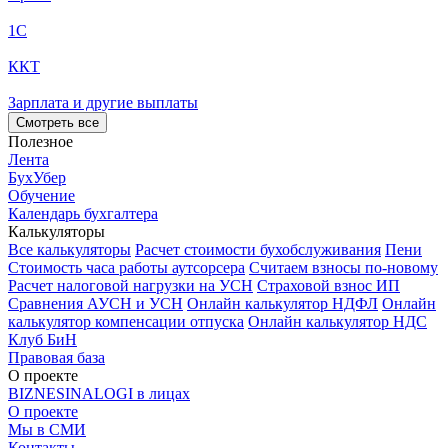
1С
ККТ
Зарплата и другие выплаты
Смотреть все
Полезное
Лента
БухУбер
Обучение
Календарь бухгалтера
Калькуляторы
Все калькуляторы
Расчет стоимости бухобслуживания
Пени
Стоимость часа работы аутсорсера
Считаем взносы по-новому
Расчет налоговой нагрузки на УСН
Страховой взнос ИП
Сравнения АУСН и УСН
Онлайн калькулятор НДФЛ
Онлайн
калькулятор компенсации отпуска
Онлайн калькулятор НДС
Клуб БиН
Правовая база
О проекте
BIZNESINALOGI в лицах
О проекте
Мы в СМИ
Контакты