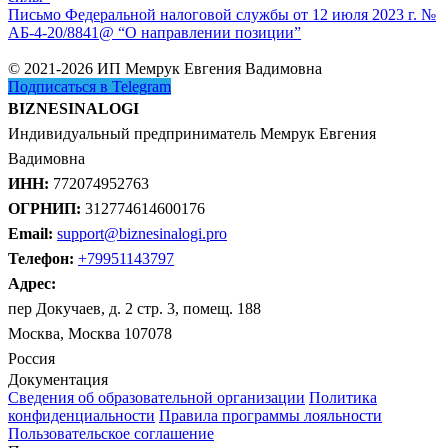
Письмо Федеральной налоговой службы от 12 июля 2023 г. №
АБ-4-20/8841@ “О направлении позиции”
© 2021-2026 ИП Мемрук Евгения Вадимовна
Подписаться в Telegram
BIZNESINALOGI
Индивидуальный предприниматель Мемрук Евгения
Вадимовна
ИНН:
772074952763
ОГРНИП:
312774614600176
Email:
support@biznesinalogi.pro
Телефон:
+79951143797
Адрес:
пер Докучаев, д. 2 стр. 3, помещ. 188
Москва, Москва 107078
Россия
Документация
Сведения об образовательной организации
Политика
конфиденциальности
Правила программы лояльности
Пользовательское соглашение