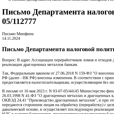
Письмо Департамента налогово
05/112777
Письмо Минфина
14.11.2024
Письмо Департамента налоговой политик
Вопрос: В адрес Ассоциации переработчиков ломов и отходов
реализации драгоценных металлов банкам.
Так, Федеральным законом от 27.06.2018 N 159-ФЗ "О внесении 
РФ (далее - НК РФ) внесены изменения. В соответствии с пр
предоставляется налогоплательщикам, осуществляющим без ли
В письме от 16 мая 2023 г. N 03-07-05/44145 Министерство фин
26.03.1998 N 41-ФЗ "О драгоценных металлах и драгоценных ка
ОКВЭД 24.41 "Производство драгоценных металлов", и при это
передаются сторонним лицам на обработку (переработку) с ц
давальческой основе, и осуществляет последующую реализаци
НДС в размере 0 процентов, предусмотренная подпунктом 6 пу