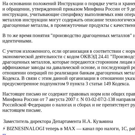
На основании положений Инструкции о порядке учета и хранен
и обращении, утвержденной приказом Минфина России от 9 де
инструкции, учитывающие специфику выполняемых ими операц
металлов инструкции могут содержать описание технологическ
драгоценные металлы, в промежуточные продукты с качествен
В то же время понятия "производство драгоценных металлов" и
идентичными.
С учетом изложенного, если организация в соответствии с нор
экономической деятельности с кодом ОКВЭД 24.41 "Производст
драгоценных металлов, которые передаются сторонним лицам н
аффинажные заводы на давальческой основе, и последующей р
отношении операций по реализации банкам драгоценных метал
Кодекса. В связи с этим данной организации в отношении ук
предусмотренное подпунктом 9 пункта 3 статьи 149 Кодекса.
Настоящее письмо не содержит правовых норм или общих прав
Минфина России от 7 августа 2007 г. N 03-02-07/2-138 напра
Российской Федерации о налогах и сборах и не препятствует р
настоящем письме.
Заместитель директора Департамента
Н.А. Кузьмина
⚡ BIZNESINALOGI теперь в MAX — канал про налоги, 1С, рабо