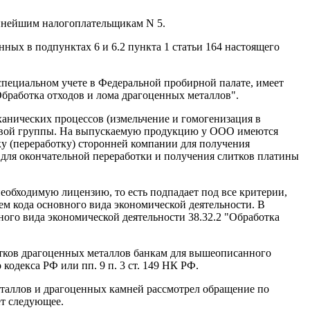
пнейшим налогоплательщикам N 5.
нных в подпунктах 6 и 6.2 пункта 1 статьи 164 настоящего
специальном учете в Федеральной пробирной палате, имеет
Обработка отходов и лома драгоценных металлов".
анических процессов (измельчение и гомогенизация в
овой группы. На выпускаемую продукцию у ООО имеются
у (переработку) сторонней компании для получения
для окончательной переработки и получения слитков платины
еобходимую лицензию, то есть подпадает под все критерии,
ем кода основного вида экономической деятельности. В
ого вида экономической деятельности 38.32.2 "Обработка
итков драгоценных металлов банкам для вышеописанного
кодекса РФ или пп. 9 п. 3 ст. 149 НК РФ.
еталлов и драгоценных камней рассмотрел обращение по
ет следующее.