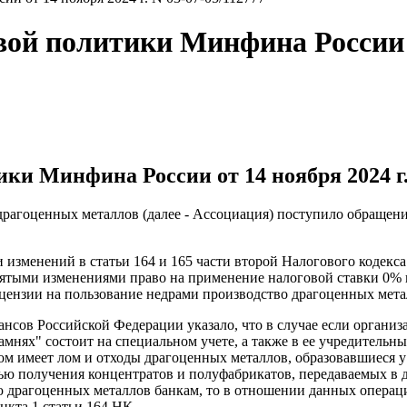
й политики Минфина России от
и Минфина России от 14 ноября 2024 г. 
 драгоценных металлов (далее - Ассоциация) поступило обраще
изменений в статьи 164 и 165 части второй Налогового кодекса 
инятыми изменениями право на применение налоговой ставки 0%
цензии на пользование недрами производство драгоценных мета
ансов Российской Федерации указало, что в случае если организ
мнях" состоит на специальном учете, а также в ее учредительны
м имеет лом и отходы драгоценных металлов, образовавшиеся у 
елью получения концентратов и полуфабрикатов, передаваемых 
ю драгоценных металлов банкам, то в отношении данных операц
нкта 1 статьи 164 НК.