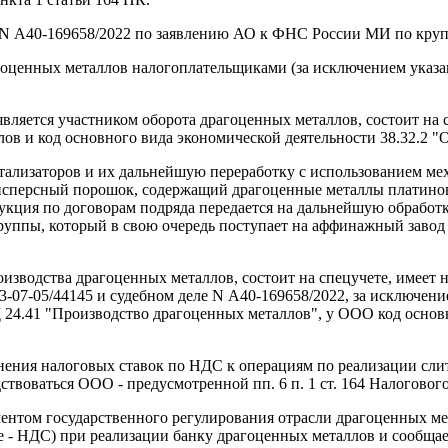
 N А40-169658/2022 по заявлению АО к ФНС России МИ по кру
рагоценных металлов налогоплательщиками (за исключением указа
является участником оборота драгоценных металлов, состоит на 
ов и код основного вида экономической деятельности 38.32.2 "
ализаторов и их дальнейшую переработку с использованием мех
дисперсный порошок, содержащий драгоценные металлы платин
кция по договорам подряда передается на дальнейшую обработк
уппы, который в свою очередь поступает на аффинажный завод 
зводства драгоценных металлов, состоит на спецучете, имеет н
3-07-05/44145 и судебном деле N А40-169658/2022, за исключени
24.41 "Производство драгоценных металлов", у ООО код основн
нения налоговых ставок по НДС к операциям по реализации сл
твоваться ООО - предусмотренной пп. 6 п. 1 ст. 164 Налогового 
ментом государственного регулирования отрасли драгоценных м
е - НДС) при реализации банку драгоценных металлов и сообща