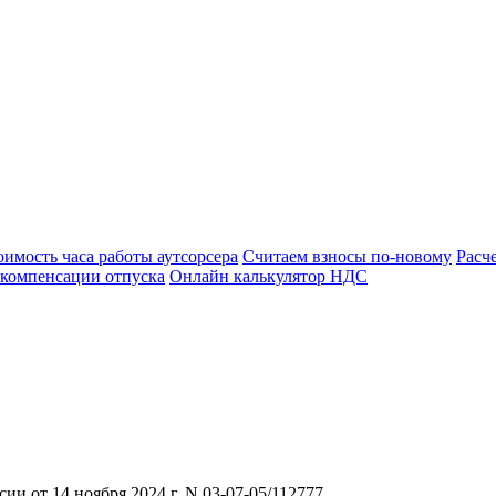
оимость часа работы аутсорсера
Считаем взносы по-новому
Расч
 компенсации отпуска
Онлайн калькулятор НДС
 от 14 ноября 2024 г. N 03-07-05/112777