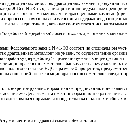
ия драгоценных металлов, драгоценных камней, продукции из н
кабря 2016 г. N 231н, организации и индивидуальные предприн
ий с драгоценными металлами и драгоценными камнями (при о
их процессов, связанных с изменением содержания драгоценных
ными характеристиками, которые соответствуют используемым в
 "обработка (переработка) лома и отходов драгоценных металло
мами Федерального закона N 41-ФЗ состоит на специальном учет
во драгоценных металлов" не указан, то осуществление органи
а обработку (переработку) с целью получения концентратов и 
еализации драгоценных металлов банкам, по нашему мнению, не
лов налоговой ставки НДС в размере 0 процентов, предусмотре
азанных операций по реализации драгоценных металлов следует
ил, конкретизирующих нормативные предписания, и не являетс
вляемое письмо Департамента имеет информационно-разъяснитель
уководствоваться нормами законодательства о налогах и сборах
ту с клиентами и здравый смысл в бухгалтерии