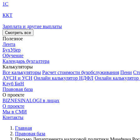
1С
ККТ
Зарплата и другие выплаты
Смотреть все
Полезное
Лента
БухУбер
Обучение
Календарь бухгалтера
Калькуляторы
Все калькуляторы
Расчет стоимости бухобслуживания
Пени
Ст
АУСН и УСН
Онлайн калькулятор НДФЛ
Онлайн калькулятор
Клуб БиН
Правовая база
О проекте
BIZNESINALOGI в лицах
О проекте
Мы в СМИ
Контакты
Главная
Правовая база
Письмо Департамента налоговой политики Минфина России