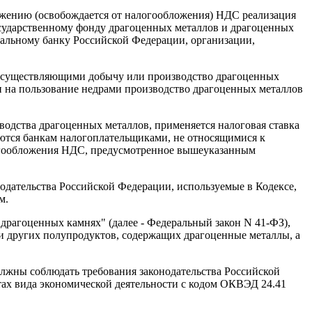
ложению (освобождается от налогообложения) НДС реализация
Государственному фонду драгоценных металлов и драгоценных
альному банку Российской Федерации, организации,
, осуществляющими добычу или производство драгоценных
и на пользование недрами производство драгоценных металлов
одства драгоценных металлов, применяется налоговая ставка
зуются банкам налогоплательщиками, не относящимися к
логообложения НДС, предусмотренное вышеуказанным
нодательства Российской Федерации, используемые в Кодексе,
м.
 драгоценных камнях" (далее - Федеральный закон N 41-ФЗ),
и других полупродуктов, содержащих драгоценные металлы, а
лжны соблюдать требования законодательства Российской
нтах вида экономической деятельности с кодом ОКВЭД 24.41