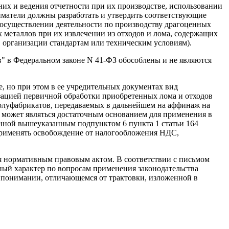
их и ведения отчетности при их производстве, использовании
иматели должны разработать и утвердить соответствующие
существлении деятельности по производству драгоценных
 металлов при их извлечении из отходов и лома, содержащих
 организации стандартам или техническим условиям).
в" в Федеральном законе N 41-ФЗ обособлены и не являются
е, но при этом в ее учредительных документах вид
зацией первичной обработки приобретенных лома и отходов
полуфабрикатов, передаваемых в дальнейшем на аффинаж на
 может являться достаточным основанием для применения в
нной вышеуказанным подпунктом 6 пункта 1 статьи 164
 применять освобождение от налогообложения НДС,
я нормативным правовым актом. В соответствии с письмом
ный характер по вопросам применения законодательства
 в понимании, отличающемся от трактовки, изложенной в