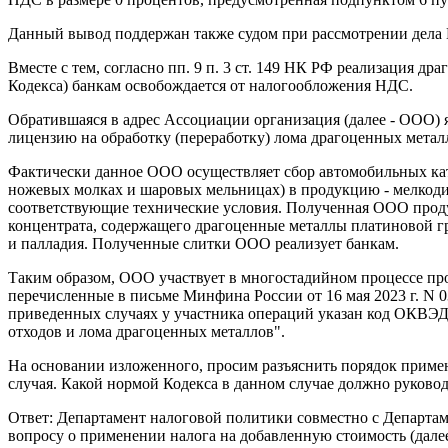
Данный вывод поддержан также судом при рассмотрении дела
Вместе с тем, согласно пп. 9 п. 3 ст. 149 НК РФ реализация д
Кодекса) банкам освобождается от налогообложения НДС.
Обратившаяся в адрес Ассоциации организация (далее - ООО) 
лицензию на обработку (переработку) лома драгоценных металл
Фактически данное ООО осуществляет сбор автомобильных кат
ножевых молках и шаровых мельницах) в продукцию - мелко
соответствующие технические условия. Полученная ООО проду
концентрата, содержащего драгоценные металлы платиновой гр
и палладия. Полученные слитки ООО реализует банкам.
Таким образом, ООО участвует в многостадийном процессе прои
перечисленные в письме Минфина России от 16 мая 2023 г. N 0
приведенных случаях у участника операций указан код ОКВЭД 
отходов и лома драгоценных металлов".
На основании изложенного, просим разъяснить порядок приме
случая. Какой нормой Кодекса в данном случае должно руководс
Ответ: Департамент налоговой политики совместно с Департа
вопросу о применении налога на добавленную стоимость (дале