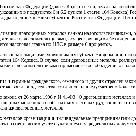
а Российской Федерации (далее - Кодекс) не подлежит налогооб
казанных в подпунктах 6 и 6.2 пункта 1 статьи 164 Кодекса) 
и драгоценных камней субъектов Российской Федерации, Центр
реализации драгоценных металлов банкам налогоплательщиками
ы, а также налогоплательщиками, осуществляющими без лицензи
тся налоговая ставка по НДС в размере 0 процентов.
налогоплательщиками, являющимися субъектами добычи и произв
 статьи 164 Кодекса. В случае, если драгоценные металлы реали
 такими налогоплательщиками применяется освобождение от на
ятия и термины гражданского, семейного и других отраслей зако
отраслях законодательства, если иное не предусмотрено Кодексо
 закона от 26 марта 1998 г. N 41-ФЗ "О драгоценных металлах и
гоценных металлов из добытых комплексных руд, концентратов 
аффинаж драгоценных металлов.
х металлов организации и индивидуальные предприниматели до
оять на специальном учете с указанием в учредительных докуме