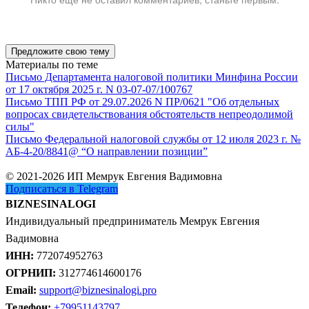
Предложите свою тему
Материалы по теме
Письмо Департамента налоговой политики Минфина России
от 17 октября 2025 г. N 03-07-07/100767
Письмо ТПП РФ от 29.07.2026 N ПР/0621 "Об отдельных
вопросах свидетельствования обстоятельств непреодолимой
силы"
Письмо Федеральной налоговой службы от 12 июля 2023 г. №
АБ-4-20/8841@ “О направлении позиции”
© 2021-2026 ИП Мемрук Евгения Вадимовна
Подписаться в Telegram
BIZNESINALOGI
Индивидуальный предприниматель Мемрук Евгения
Вадимовна
ИНН:
772074952763
ОГРНИП:
312774614600176
Email:
support@biznesinalogi.pro
Телефон:
+79951143797