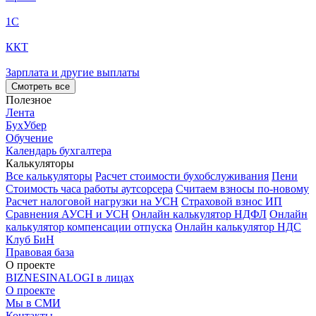
1С
ККТ
Зарплата и другие выплаты
Смотреть все
Полезное
Лента
БухУбер
Обучение
Календарь бухгалтера
Калькуляторы
Все калькуляторы
Расчет стоимости бухобслуживания
Пени
Стоимость часа работы аутсорсера
Считаем взносы по-новому
Расчет налоговой нагрузки на УСН
Страховой взнос ИП
Сравнения АУСН и УСН
Онлайн калькулятор НДФЛ
Онлайн
калькулятор компенсации отпуска
Онлайн калькулятор НДС
Клуб БиН
Правовая база
О проекте
BIZNESINALOGI в лицах
О проекте
Мы в СМИ
Контакты