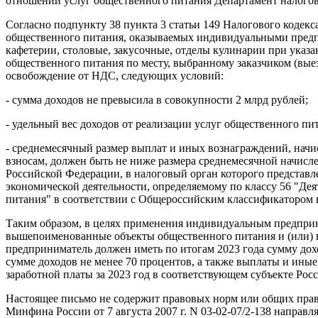
отношении услуг общественного питания Департамент налого
Согласно подпункту 38 пункта 3 статьи 149 Налогового кодек
общественного питания, оказываемых индивидуальными предпр
кафетерии, столовые, закусочные, отделы кулинарии при указ
общественного питания по месту, выбранному заказчиком (вые
освобождение от НДС, следующих условий:
- сумма доходов не превысила в совокупности 2 млрд рублей;
- удельный вес доходов от реализации услуг общественного пи
- среднемесячный размер выплат и иных вознаграждений, нач
взносам, должен быть не ниже размера среднемесячной начисл
Российской Федерации, в налоговый орган которого представл
экономической деятельности, определяемому по классу 56 "Де
питания" в соответствии с Общероссийским классификатором 
Таким образом, в целях применения индивидуальным предприн
вышепоименованные объекты общественного питания и (или) в
предприниматель должен иметь по итогам 2023 года сумму дохо
сумме доходов не менее 70 процентов, а также выплаты и ины
заработной платы за 2023 год в соответствующем субъекте Рос
Настоящее письмо не содержит правовых норм или общих прав
Минфина России от 7 августа 2007 г. N 03-02-07/2-138 напра