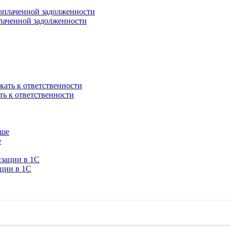
плаченной задолженности
ть к ответственности
е
ации в 1C