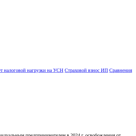
ет налоговой нагрузки на УСН
Страховой взнос ИП
Сравнения
видуальным предпринимателем в 2024 г. освобождения от