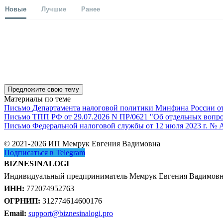
Новые
Лучшие
Ранее
Предложите свою тему
Материалы по теме
Письмо Департамента налоговой политики Минфина России от 1
Письмо ТПП РФ от 29.07.2026 N ПР/0621 "Об отдельных вопро
Письмо Федеральной налоговой службы от 12 июля 2023 г. № 
© 2021-2026 ИП Мемрук Евгения Вадимовна
Подписаться в Telegram
BIZNESINALOGI
Индивидуальный предприниматель Мемрук Евгения Вадимов
ИНН:
772074952763
ОГРНИП:
312774614600176
Email:
support@biznesinalogi.pro