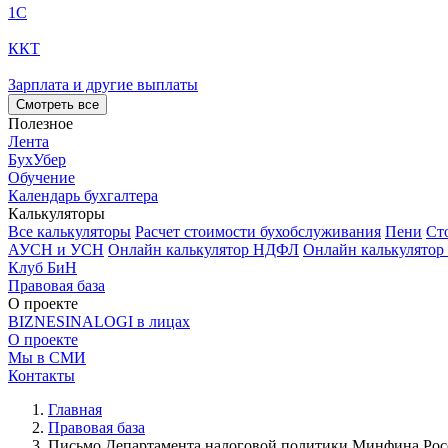
1С
ККТ
Зарплата и другие выплаты
Смотреть все
Полезное
Лента
БухУбер
Обучение
Календарь бухгалтера
Калькуляторы
Все калькуляторы
Расчет стоимости бухобслуживания
Пени
Ст
АУСН и УСН
Онлайн калькулятор НДФЛ
Онлайн калькулятор
Клуб БиН
Правовая база
О проекте
BIZNESINALOGI в лицах
О проекте
Мы в СМИ
Контакты
Главная
Правовая база
Письмо Департамента налоговой политики Минфина Росси