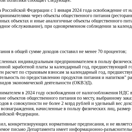
вой политики сообщает следующее.
са Российской Федерации с 1 января 2024 года освобождение от
инимателями через объекты общественного питания (рестораны,
анных объектах и иные аналогичные объекты общественного пита
здное обслуживание), при одновременном соблюдении за календ
тания в общей сумме доходов составил не менее 70 процентов;
исленных индивидуальным предпринимателем в пользу физически
енной заработной платы за календарный год, предшествующий го
ен расчет по страховым взносам за календарный год, предшеств
ятельность по предоставлению продуктов питания и напитков" р
видов экономической деятельности (ОКВЭД).
имателем в 2024 году освобождения от налогообложения НДС в
не объектов общественного питания по месту, выбранному зак
дов в совокупности не более 2 млрд рублей и удельный вес дох
е вознаграждения, начисленные в пользу физических лиц, разме
сийской Федерации.
ил, конкретизирующих нормативные предписания, и не являетс
вляемое письмо Департамента имеет информационно-разъяснитель