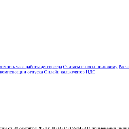
оимость часа работы аутсорсера
Считаем взносы по-новому
Расч
 компенсации отпуска
Онлайн калькулятор НДС
и от 30 сентября 2024 г. N 03-07-07/94438 О применении инди