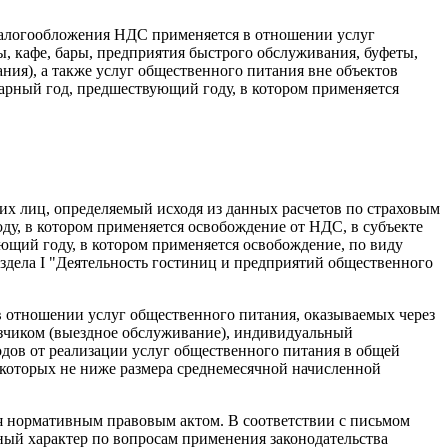
 налогообложения НДС применяется в отношении услуг
 кафе, бары, предприятия быстрого обслуживания, буфеты,
ния), а также услуг общественного питания вне объектов
арный год, предшествующий году, в котором применяется
х лиц, определяемый исходя из данных расчетов по страховым
ду, в котором применяется освобождение от НДС, в субъекте
ующий году, в котором применяется освобождение, по виду
аздела I "Деятельность гостиниц и предприятий общественного
 отношении услуг общественного питания, оказываемых через
азчиком (выездное обслуживание), индивидуальный
одов от реализации услуг общественного питания в общей
р которых не ниже размера среднемесячной начисленной
я нормативным правовым актом. В соответствии с письмом
ный характер по вопросам применения законодательства