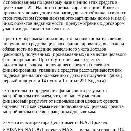
Использованием по целевому назначению этих средств в
целях главы 25 "Налог на прибыль организаций" Кодекса
признается возмещение ими расходов застройщика в связи со
строительством (созданием) многоквартирных домов и (или)
иных объектов недвижимости, предусмотренных договором
участия в долевом строительстве.
При этом обращаем внимание, что на налогоплательщиков,
получивших средства целевого финансирования, возложена
обязанность по ведению раздельного учета доходов
(расходов), полученных (произведенных) в качестве целевого
финансирования. При отсутствии такого учета у
налогоплательщика, получившего средства целевого
финансирования, указанные средства рассматриваются как
подлежащие налогообложению с даты их получения (абзац
первый подпункта 14 пункта 1 статьи 251 Кодекса).
Относительно определения финансового результата
застройщиком отмечаем, что, по нашему мнению,
финансовый результат от использования целевых средств
определяется как сумма неиспользованных целевых средств
застройщиком и не возвращенных дольщикам.
Заместитель директора Департамента
В.А. Прокаев
⚡ BIZNESINALOGI теперь в MAX — канал про налоги, 1С,