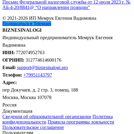
Письмо Федеральной налоговой службы от 12 июля 2023 г. №
АБ-4-20/8841@ “О направлении позиции”
© 2021-2026 ИП Мемрук Евгения Вадимовна
Подписаться в Telegram
BIZNESINALOGI
Индивидуальный предприниматель Мемрук Евгения
Вадимовна
ИНН:
772074952763
ОГРНИП:
312774614600176
Email:
support@biznesinalogi.pro
Телефон:
+79951143797
Адрес:
пер Докучаев, д. 2 стр. 3, помещ. 188
Москва, Москва 107078
Россия
Документация
Сведения об образовательной организации
Политика
конфиденциальности
Правила программы лояльности
Пользовательское соглашение
Пользователям