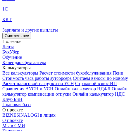
1С
ККТ
Зарплата и другие выплаты
Смотреть все
Полезное
Лента
БухУбер
Обучение
Календарь бухгалтера
Калькуляторы
Все калькуляторы
Расчет стоимости бухобслуживания
Пени
Стоимость часа работы аутсорсера
Считаем взносы по-новому
Расчет налоговой нагрузки на УСН
Страховой взнос ИП
Сравнения АУСН и УСН
Онлайн калькулятор НДФЛ
Онлайн
калькулятор компенсации отпуска
Онлайн калькулятор НДС
Клуб БиН
Правовая база
О проекте
BIZNESINALOGI в лицах
О проекте
Мы в СМИ
Контакты