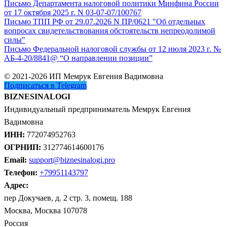
Письмо Департамента налоговой политики Минфина России
от 17 октября 2025 г. N 03-07-07/100767
Письмо ТПП РФ от 29.07.2026 N ПР/0621 "Об отдельных
вопросах свидетельствования обстоятельств непреодолимой
силы"
Письмо Федеральной налоговой службы от 12 июля 2023 г. №
АБ-4-20/8841@ “О направлении позиции”
© 2021-2026 ИП Мемрук Евгения Вадимовна
Подписаться в Telegram
BIZNESINALOGI
Индивидуальный предприниматель Мемрук Евгения
Вадимовна
ИНН:
772074952763
ОГРНИП:
312774614600176
Email:
support@biznesinalogi.pro
Телефон:
+79951143797
Адрес:
пер Докучаев, д. 2 стр. 3, помещ. 188
Москва, Москва 107078
Россия