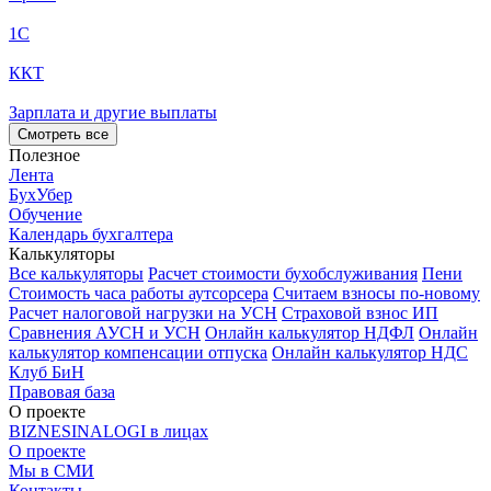
1С
ККТ
Зарплата и другие выплаты
Смотреть все
Полезное
Лента
БухУбер
Обучение
Календарь бухгалтера
Калькуляторы
Все калькуляторы
Расчет стоимости бухобслуживания
Пени
Стоимость часа работы аутсорсера
Считаем взносы по-новому
Расчет налоговой нагрузки на УСН
Страховой взнос ИП
Сравнения АУСН и УСН
Онлайн калькулятор НДФЛ
Онлайн
калькулятор компенсации отпуска
Онлайн калькулятор НДС
Клуб БиН
Правовая база
О проекте
BIZNESINALOGI в лицах
О проекте
Мы в СМИ
Контакты