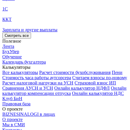
1С
ККТ
Зарплата и другие выплаты
Смотреть все
Полезное
Лента
БухУбер
Обучение
Календарь бухгалтера
Калькуляторы
Все калькуляторы
Расчет стоимости бухобслуживания
Пени
Стоимость часа работы аутсорсера
Считаем взносы по-новому
Расчет налоговой нагрузки на УСН
Страховой взнос ИП
Сравнения АУСН и УСН
Онлайн калькулятор НДФЛ
Онлайн
калькулятор компенсации отпуска
Онлайн калькулятор НДС
Клуб БиН
Правовая база
О проекте
BIZNESINALOGI в лицах
О проекте
Мы в СМИ
Контакты