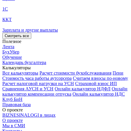
1С
ККТ
Зарплата и другие выплаты
Смотреть все
Полезное
Лента
БухУбер
Обучение
Календарь бухгалтера
Калькуляторы
Все калькуляторы
Расчет стоимости бухобслуживания
Пени
Стоимость часа работы аутсорсера
Считаем взносы по-новому
Расчет налоговой нагрузки на УСН
Страховой взнос ИП
Сравнения АУСН и УСН
Онлайн калькулятор НДФЛ
Онлайн
калькулятор компенсации отпуска
Онлайн калькулятор НДС
Клуб БиН
Правовая база
О проекте
BIZNESINALOGI в лицах
О проекте
Мы в СМИ
Контакты