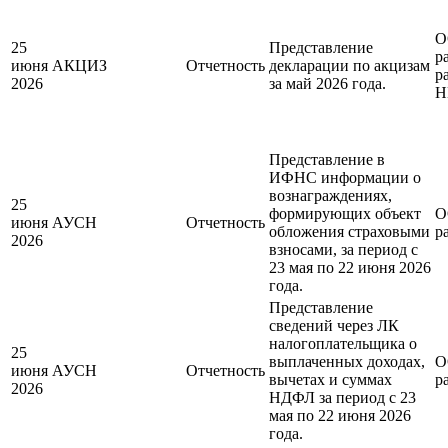
О
25
Представление
р
июня
АКЦИЗ
Отчетность
декларации по акцизам
р
2026
за май 2026 года.
Н
Представление в
ИФНС информации о
вознаграждениях,
25
формирующих объект
О
июня
АУСН
Отчетность
обложения страховыми
р
2026
взносами, за период с
23 мая по 22 июня 2026
года.
Представление
сведений через ЛК
налогоплательщика о
25
выплаченных доходах,
О
июня
АУСН
Отчетность
вычетах и суммах
р
2026
НДФЛ за период с 23
мая по 22 июня 2026
года.