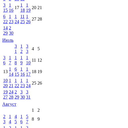
3
1
1
1
17
20
21
15
16
18
19
6
1
1
11
1
27
28
22
23
24
25
26
14
2
29
30
Июль
3
1
3
4
5
1
2
3
3
1
1
1
1
11
12
6
7
8
9
10
1
6
1
1
13
18
19
14
15
16
17
10
1
1
1
1
25
26
20
21
22
23
24
19
24
2
3
3
27
28
29
30
31
Август
1
2
2
1
4
1
5
8
9
3
4
5
6
7
1
2
1
1
2