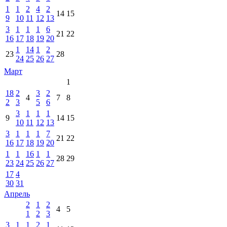
1
1
2
4
2
14
15
9
10
11
12
13
3
1
1
1
6
21
22
16
17
18
19
20
1
14
1
2
23
28
24
25
26
27
Март
1
18
2
3
2
4
7
8
2
3
5
6
3
1
1
1
9
14
15
10
11
12
13
3
1
1
1
7
21
22
16
17
18
19
20
1
1
16
1
1
28
29
23
24
25
26
27
17
4
30
31
Апрель
2
1
2
4
5
1
2
3
3
1
1
2
1