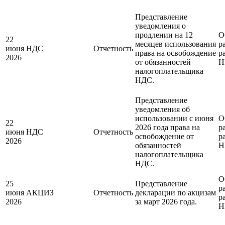
Представление
уведомления о
продлении на 12
О
22
месяцев использования
р
июня
НДС
Отчетность
права на освобождение
р
2026
от обязанностей
Н
налогоплательщика
НДС.
Представление
уведомления об
использовании с июня
О
22
2026 года права на
р
июня
НДС
Отчетность
освобождение от
р
2026
обязанностей
Н
налогоплательщика
НДС.
О
25
Представление
р
июня
АКЦИЗ
Отчетность
декларации по акцизам
р
2026
за март 2026 года.
Н