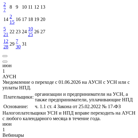
2
8
9
10
11
12
13
7
2
14
16
17
18
19
20
15
5
10
22
23
24
26
27
21
25
12
7
29
31
28
30
июн
1
АУСН
Уведомление о переходе с 01.06.2026 на АУСН с УСН или с
уплаты НПД.
организации и предприниматели на УСН, а
Плательщики:
также предприниматели, уплачивающие НПД
Основание:
ч. 1.1 ст. 4 Закона от 25.02.2022 № 17-ФЗ
Налогоплательщики УСН и НПД вправе переходить на АУСН
с любого календарного месяца в течение года.
июн
1
Вебинары