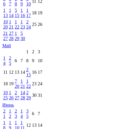
11
12
6
7
8
9
10
1
1
5
1
1
18
19
13
14
15
16
17
10
1
1
1
2
25
26
20
21
22
23
24
21
27
1
5
27
28
29
30
Май
1
2
3
1
2
6
7
8
9
10
4
5
2
11
12
13
14
16
17
15
7
1
1
18
19
23
24
20
21
22
10
1
2
14
2
30
31
25
26
27
28
29
Июнь
2
1
2
1
3
6
7
1
2
3
4
5
1
1
1
1
12
13
14
8
9
10
11