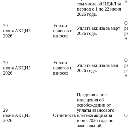
Н
том числе об НДФЛ за
период с 1 по 22 июня
2026 года.
О
29
Уплата
Уплата акциза за март
р
июня
АКЦИЗ
налогов и
2026 года.
р
2026
взносов
Н
О
29
Уплата
Уплата акциза за май
р
июня
АКЦИЗ
налогов и
2026 года.
р
2026
взносов
Н
Представление
извещения об
освобождении от
29
уплаты авансового
июня
АКЦИЗ
Отчетность
платежа акциза за
О
2026
июнь 2026 года по
алкогольной,