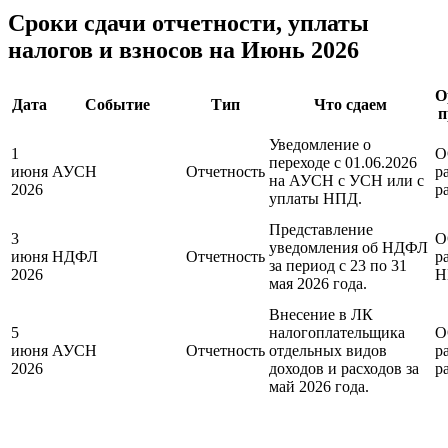
Сроки сдачи отчетности, уплаты
налогов и взносов на Июнь 2026
О
Дата
Событие
Тип
Что сдаем
п
Уведомление о
1
О
переходе с 01.06.2026
июня
АУСН
Отчетность
р
на АУСН с УСН или с
2026
р
уплаты НПД.
Представление
3
О
уведомления об НДФЛ
июня
НДФЛ
Отчетность
р
за период с 23 по 31
2026
Н
мая 2026 года.
Внесение в ЛК
5
налогоплательщика
О
июня
АУСН
Отчетность
отдельных видов
р
2026
доходов и расходов за
р
май 2026 года.