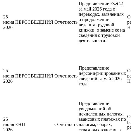
Представление ЕФС-1
за май 2026 года о
переводах, заявлениях
25
О
о продолжении
июня
ПЕРССВЕДЕНИЯ
Отчетность
р
ведения трудовой
2026
Н
книжки, о замене ее на
сведения о трудовой
деятельности.
Представление
25
О
персонифицированных
июня
ПЕРССВЕДЕНИЯ
Отчетность
р
сведений за май 2026
2026
Н
года.
Представление
уведомлений об
исчисленных налогах,
О
25
авансовых платежах по
р
июня
ЕНП
Отчетность
налогам, сборах,
р
2026
страховых взносах, в