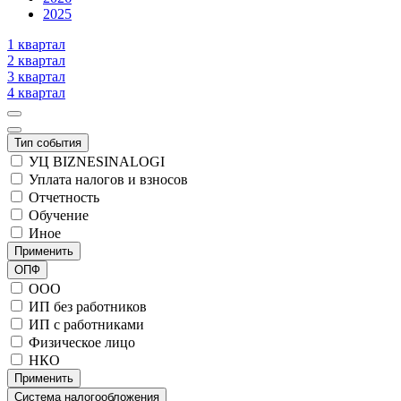
2025
1 квартал
2 квартал
3 квартал
4 квартал
Тип события
УЦ BIZNESINALOGI
Уплата налогов и взносов
Отчетность
Обучение
Иное
Применить
ОПФ
ООО
ИП без работников
ИП с работниками
Физическое лицо
НКО
Применить
Система налогообложения