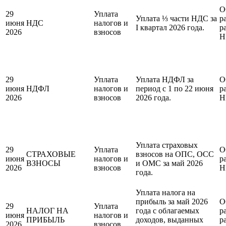
О
29
Уплата
Уплата ⅓ части НДС за
р
июня
НДС
налогов и
I квартал 2026 года.
р
2026
взносов
Н
29
Уплата
Уплата НДФЛ за
О
июня
НДФЛ
налогов и
период с 1 по 22 июня
р
2026
взносов
2026 года.
Н
Уплата страховых
29
Уплата
О
СТРАХОВЫЕ
взносов на ОПС, ОСС
июня
налогов и
р
ВЗНОСЫ
и ОМС за май 2026
2026
взносов
Н
года.
Уплата налога на
прибыль за май 2026
О
29
Уплата
НАЛОГ НА
года с облагаемых
р
июня
налогов и
ПРИБЫЛЬ
доходов, выданных
р
2026
взносов