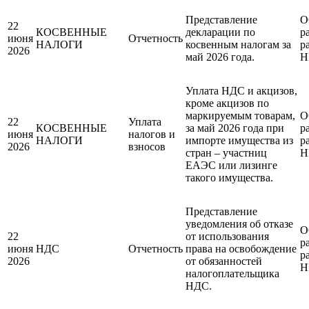
Представление
О
22
КОСВЕННЫЕ
декларации по
р
июня
Отчетность
НАЛОГИ
косвенным налогам за
р
2026
май 2026 года.
Н
Уплата НДС и акцизов,
кроме акцизов по
маркируемым товарам,
О
22
Уплата
КОСВЕННЫЕ
за май 2026 года при
р
июня
налогов и
НАЛОГИ
импорте имущества из
р
2026
взносов
стран – участниц
Н
ЕАЭС или лизинге
такого имущества.
Представление
уведомления об отказе
О
22
от использования
р
июня
НДС
Отчетность
права на освобождение
р
2026
от обязанностей
Н
налогоплательщика
НДС.