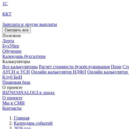
1С
ККТ
Зарплата и другие выплаты
Смотреть все
Полезное
Лента
БухУбер
Обучение
Календарь бухгалтера
Калькуляторы
Все калькуляторы
Расчет стоимости бухобслуживания
Пени
Ст
АУСН и УСН
Онлайн калькулятор НДФЛ
Онлайн калькулятор
Клуб БиН
Правовая база
О проекте
BIZNESINALOGI в лицах
О проекте
Мы в СМИ
Контакты
Главная
Календарь событий
2026 год