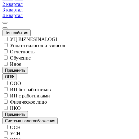
2 квартал
3 квартал
4 квартал
Тип события
УЦ BIZNESINALOGI
Уплата налогов и взносов
Отчетность
Обучение
Иное
Применить
ОПФ
ООО
ИП без работников
ИП с работниками
Физическое лицо
НКО
Применить
Система налогообложения
ОСН
УСН