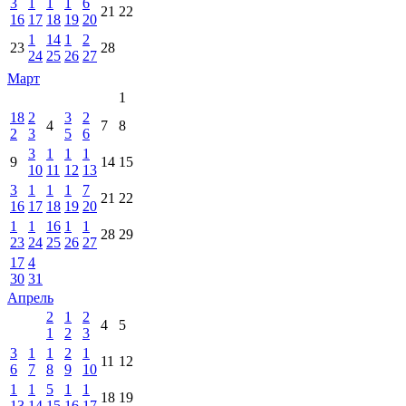
3
1
1
1
6
21
22
16
17
18
19
20
1
14
1
2
23
28
24
25
26
27
Март
1
18
2
3
2
4
7
8
2
3
5
6
3
1
1
1
9
14
15
10
11
12
13
3
1
1
1
7
21
22
16
17
18
19
20
1
1
16
1
1
28
29
23
24
25
26
27
17
4
30
31
Апрель
2
1
2
4
5
1
2
3
3
1
1
2
1
11
12
6
7
8
9
10
1
1
5
1
1
18
19
13
14
15
16
17