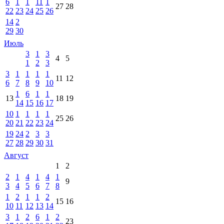
6
1
1
11
1
27
28
22
23
24
25
26
14
2
29
30
Июль
3
1
3
4
5
1
2
3
3
1
1
1
1
11
12
6
7
8
9
10
1
6
1
1
13
18
19
14
15
16
17
10
1
1
1
1
25
26
20
21
22
23
24
19
24
2
3
3
27
28
29
30
31
Август
1
2
2
1
4
1
4
1
9
3
4
5
6
7
8
1
2
1
1
2
15
16
10
11
12
13
14
3
1
2
6
1
2
23