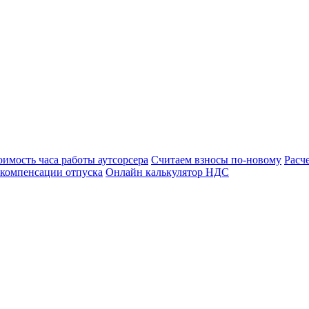
оимость часа работы аутсорсера
Считаем взносы по-новому
Расч
 компенсации отпуска
Онлайн калькулятор НДС