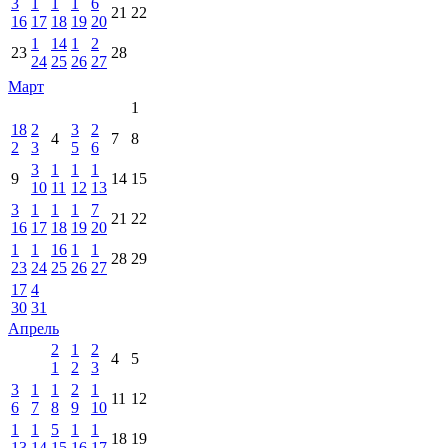
3
1
1
1
6
21
22
16
17
18
19
20
1
14
1
2
23
28
24
25
26
27
Март
1
18
2
3
2
4
7
8
2
3
5
6
3
1
1
1
9
14
15
10
11
12
13
3
1
1
1
7
21
22
16
17
18
19
20
1
1
16
1
1
28
29
23
24
25
26
27
17
4
30
31
Апрель
2
1
2
4
5
1
2
3
3
1
1
2
1
11
12
6
7
8
9
10
1
1
5
1
1
18
19
13
14
15
16
17