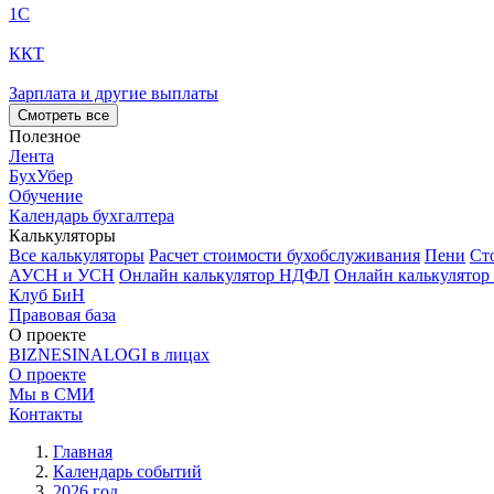
1С
ККТ
Зарплата и другие выплаты
Смотреть все
Полезное
Лента
БухУбер
Обучение
Календарь бухгалтера
Калькуляторы
Все калькуляторы
Расчет стоимости бухобслуживания
Пени
Ст
АУСН и УСН
Онлайн калькулятор НДФЛ
Онлайн калькулятор
Клуб БиН
Правовая база
О проекте
BIZNESINALOGI в лицах
О проекте
Мы в СМИ
Контакты
Главная
Календарь событий
2026 год