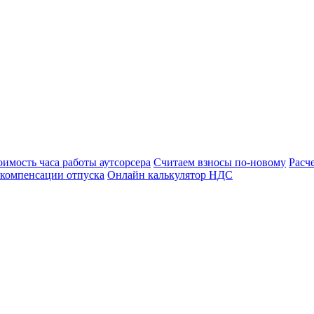
оимость часа работы аутсорсера
Считаем взносы по-новому
Расч
 компенсации отпуска
Онлайн калькулятор НДС