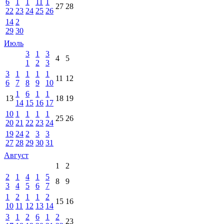
6
1
1
11
1
27
28
22
23
24
25
26
14
2
29
30
Июль
3
1
3
4
5
1
2
3
3
1
1
1
1
11
12
6
7
8
9
10
1
6
1
1
13
18
19
14
15
16
17
10
1
1
1
1
25
26
20
21
22
23
24
19
24
2
3
3
27
28
29
30
31
Август
1
2
2
1
4
1
5
8
9
3
4
5
6
7
1
2
1
1
2
15
16
10
11
12
13
14
3
1
2
6
1
2
23