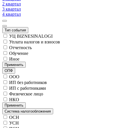
2 квартал
3 квартал
4 квартал
Тип события
УЦ BIZNESINALOGI
Уплата налогов и взносов
Отчетность
Обучение
Иное
Применить
ОПФ
ООО
ИП без работников
ИП с работниками
Физическое лицо
НКО
Применить
Система налогообложения
ОСН
УСН